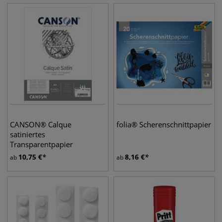
CANSON® Calque
folia® Scherenschnittpapier
satiniertes
Transparentpapier
10,75
€
8,16
€
ab
ab