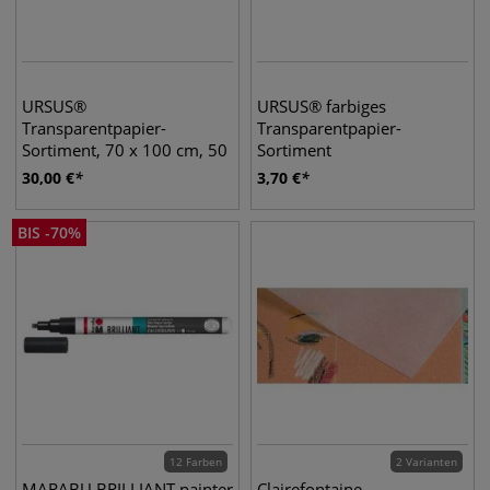
URSUS®
URSUS® farbiges
Transparentpapier-
Transparentpapier-
Sortiment, 70 x 100 cm, 50
Sortiment
Bogen
30,00
€
3,70
€
BIS
-
70
%
12 Farben
2 Varianten
MARABU BRILLIANT painter
Clairefontaine