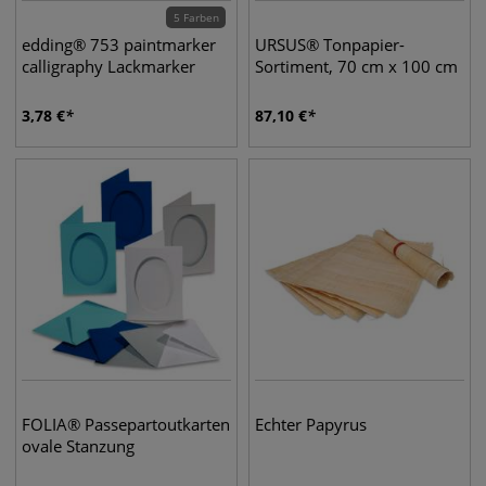
5 Farben
edding® 753 paintmarker
URSUS® Tonpapier-
calligraphy Lackmarker
Sortiment, 70 cm x 100 cm
3,78
€
87,10
€
FOLIA® Passepartoutkarten
Echter Papyrus
ovale Stanzung