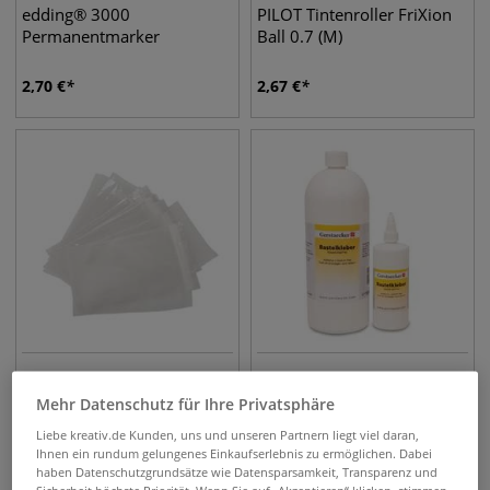
edding® 3000
PILOT Tintenroller FriXion
Permanentmarker
Ball 0.7 (M)
2,70
€
2,67
€
Schutzhüllen für
GERSTAECKER Bastelkleber
Mehr Datenschutz für Ihre Privatsphäre
Passepartout- & Grußkarten
Liebe kreativ.de Kunden, uns und unseren Partnern liegt viel daran,
Ihnen ein rundum gelungenes Einkaufserlebnis zu ermöglichen. Dabei
2,65
€
3,50
€
ab
ab
haben Datenschutzgrundsätze wie Datensparsamkeit, Transparenz und
0,20 l | 1 l
17,50
€
Sicherheit höchste Priorität. Wenn Sie auf „Akzeptieren“ klicken, stimmen