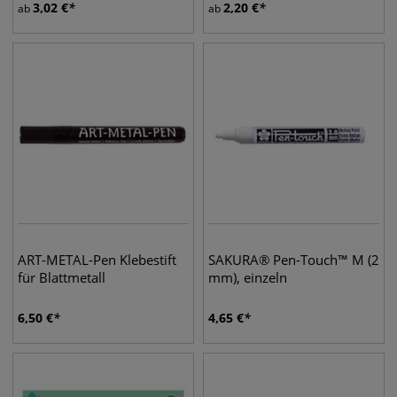
3,02
€
2,20
€
ab
ab
ART-METAL-Pen Klebestift
SAKURA® Pen-Touch™ M (2
für Blattmetall
mm), einzeln
6,50
€
4,65
€