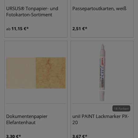
URSUS® Tonpapier- und
Passepartoutkarten, weiß
Fotokarton-Sortiment
11,15
€
2,51
€
ab
18 Farben
Dokumentenpapier
uniI PAINT Lackmarker PX-
Elefantenhaut
20
3,30
€
3,67
€