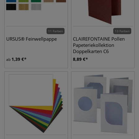
11 Farben
13 Farben
URSUS® Feinwellpappe
CLAIREFONTAINE Pollen
Papeteriekollektion
Doppelkarten C6
1,39
€
8,89
€
ab