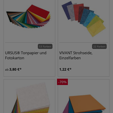
53 Farben
22 Farben
URSUS® Tonpapier und
VIVANT Strohseide,
Fotokarton
Einzelfarben
3,80
€
1,22
€
ab
-
70
%