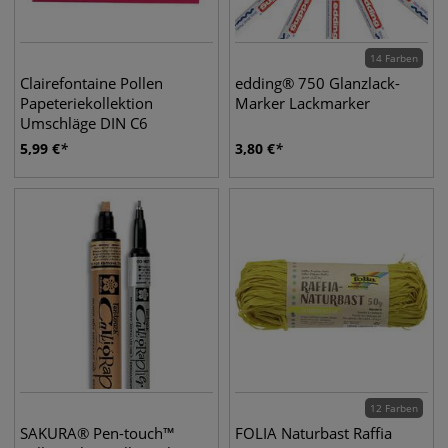
14 Farben
Clairefontaine Pollen
edding® 750 Glanzlack-
Papeteriekollektion
Marker Lackmarker
Umschläge DIN C6
5,99
€
3,80
€
12 Farben
SAKURA® Pen-touch™
FOLIA Naturbast Raffia