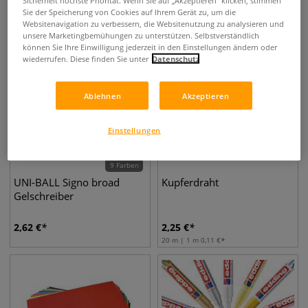
Sie der Speicherung von Cookies auf Ihrem Gerät zu, um die
Websitenavigation zu verbessern, die Websitenutzung zu analysieren und
unsere Marketingbemühungen zu unterstützen. Selbstverständlich
können Sie Ihre Einwilligung jederzeit in den Einstellungen ändern oder
wiederrufen. Diese finden Sie unter
Datenschutz
Ablehnen
Akzeptieren
Einstellungen
9 Farben
UNI-BALL Signo broad
Kupferdraht
Gelschreiber
2,62
€
2,25
€
20 m | 1 m
0,11
€