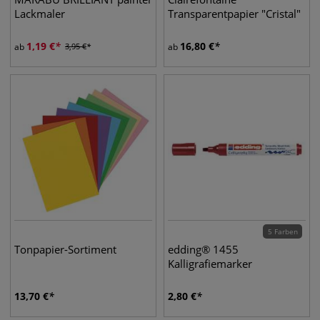
Lackmaler
Transparentpapier "Cristal"
1,19
€
16,80
€
ab
3,95
€
ab
5 Farben
Tonpapier-Sortiment
edding® 1455
Kalligrafiemarker
13,70
€
2,80
€