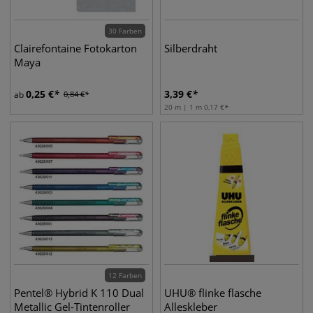
30 Farben
Clairefontaine Fotokarton
Silberdraht
Maya
0,25
€
3,39
€
ab
0,84
€
20 m | 1 m
0,17
€
12 Farben
Pentel® Hybrid K 110 Dual
UHU® flinke flasche
Metallic Gel-Tintenroller
Alleskleber