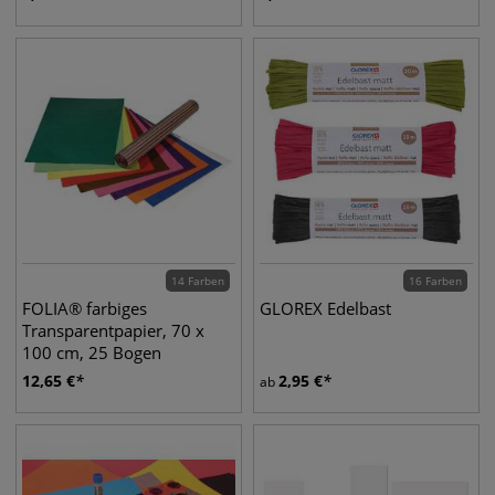
14 Farben
16 Farben
FOLIA® farbiges
GLOREX Edelbast
Transparentpapier, 70 x
100 cm, 25 Bogen
12,65
€
2,95
€
ab