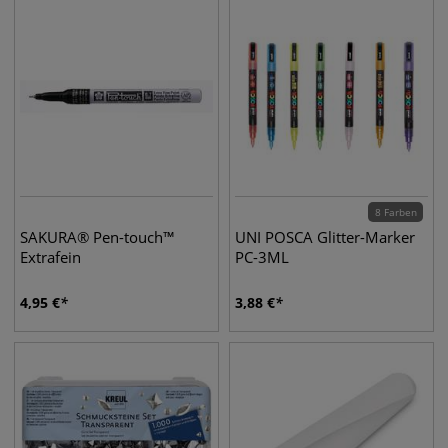
8 Farben
SAKURA® Pen-touch™
UNI POSCA Glitter-Marker
Extrafein
PC-3ML
4,95
€
3,88
€