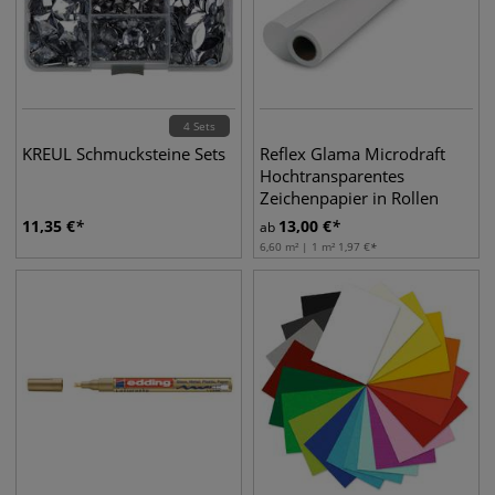
4 Sets
KREUL Schmucksteine Sets
Reflex Glama Microdraft
Hochtransparentes
Zeichenpapier in Rollen
11,35
€
13,00
€
ab
6,60 m² | 1 m²
1,97
€