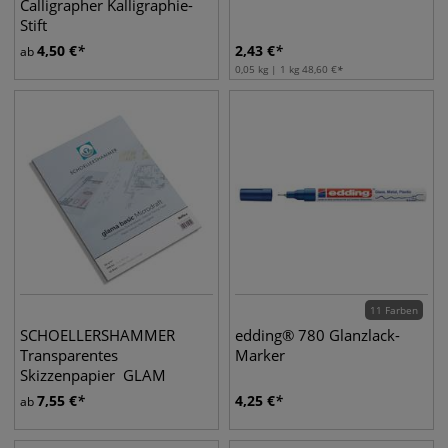
Calligrapher Kalligraphie-
Stift
4,50
€
2,43
€
ab
0,05 kg | 1 kg
48,60
€
11 Farben
SCHOELLERSHAMMER
edding® 780 Glanzlack-
Transparentes
Marker
Skizzenpapier GLAM
AMICRODRAFT als Blöcke
7,55
€
4,25
€
ab