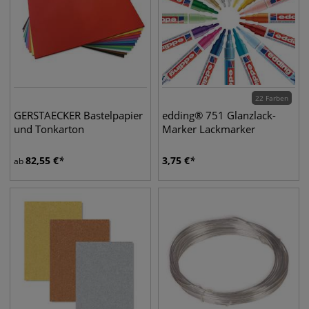
22 Farben
GERSTAECKER Bastelpapier
edding® 751 Glanzlack-
und Tonkarton
Marker Lackmarker
82,55
€
3,75
€
ab