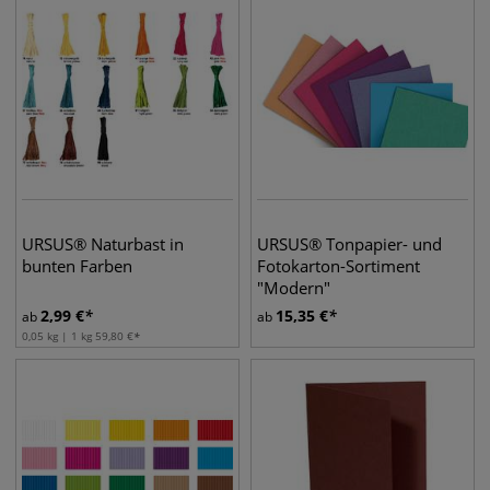
URSUS® Naturbast in
URSUS® Tonpapier- und
bunten Farben
Fotokarton-Sortiment
"Modern"
2,99
€
15,35
€
ab
ab
0,05 kg | 1 kg
59,80
€