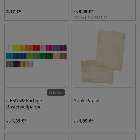
2,17
€
3,45
€
ab
0,04 kg | 1 kg
98,57
€
14 Farben
URSUS® Farbige
Antik-Papier
Bastelwellpappe
1,39
€
1,05
€
ab
ab