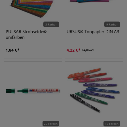
3 Farben
9 Farben
PULSAR Strohseide®
URSUS® Tonpapier DIN A3
unifarben
1,84
€
4,22
€
14,05
€
20 Farben
15 Farben