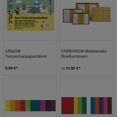
URSUS®
FABRIANO® Medioevalis
Tonzeichenpapierblock
Briefsortiment
9,99
€
11,85
€
ab