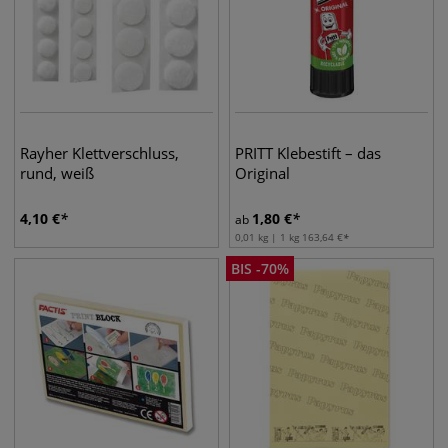
Rayher Klettverschluss,
PRITT Klebestift – das
rund, weiß
Original
4,10
€
1,80
€
ab
0,01 kg | 1 kg
163,64
€
BIS
-
70
%