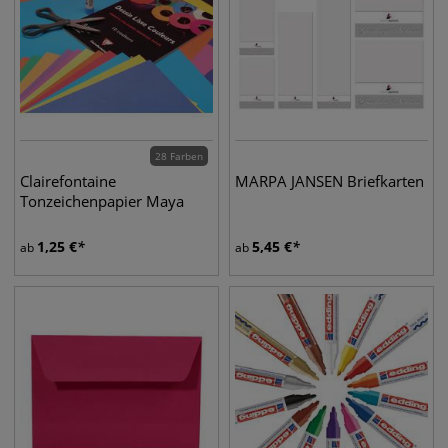
28 Farben
Clairefontaine
MARPA JANSEN Briefkarten
Tonzeichenpapier Maya
1,25
€
5,45
€
ab
ab