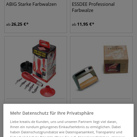
ABIG Starke Farbwalzen
ESSDEE Professional
Farbwalze
26,25
€
11,95
€
ab
ab
ESSDEE 3 in 1 Linol-
Speedball® Handabreiber
Mehr Datenschutz für Ihre Privatsphäre
Schneide-Set
Liebe kreativ.de Kunden, uns und unseren Partnern liegt viel daran,
Ihnen ein rundum gelungenes Einkaufserlebnis zu ermöglichen. Dabei
9,40
€
34,65
€
haben Datenschutzgrundsätze wie Datensparsamkeit, Transparenz und
Sicherheit höchste Priorität. Wenn Sie auf „Akzeptieren“ klicken, stimmen