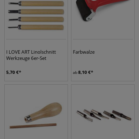
I LOVE ART Linolschnitt
Farbwalze
Werkzeuge 6er-Set
5,70
€
8,10
€
ab