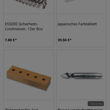
ESSDEE Sicherheits-
Japanisches Farbtablett
Linolmesser, 12er Box
7,80
€
39,50
€
7 Varianten
Walzenständer, leer
Brause Linolschnittmesser,