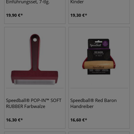
Einführungsset, 7-tlg.
Kinder
19,90
€
19,30
€
Speedball® POP-IN™ SOFT
Speedball® Red Baron
RUBBER Farbwalze
Handreiber
16,30
€
16,60
€