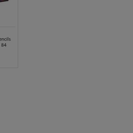
ncils
t 84