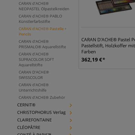
CARAN d'ACHE®
NEOPASTEL Ölpastelkreiden
CARAN d'ACHE® PABLO
Künstlerfarbstifte
CARAN d'ACHE® Pastelle +
Pencils
CARAN D'ACHE® Pastel Pe
CARAN d'ACHE®
Pastellstift, Holzkoffer mi
PRISMALO® Aquarellstifte
Farben
CARAN d'ACHE®
362,19
€
SUPRACOLOR SOFT
Aquarellstifte
CARAN D'ACHE®
SWISSCOLOR
CARAN d'ACHE®
Unterrichtshilfe
CARAN d'ACHE® Zubehör
CERNIT®
CHRISTOPHORUS Verlag
CLAIREFONTAINE
CLÉOPÂTRE
CONTÉ À PARIS™