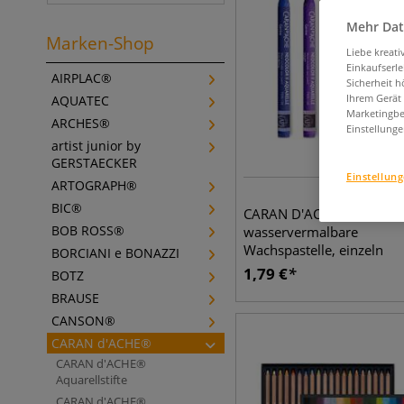
Mehr Dat
Marken-Shop
Liebe kreat
Einkaufserl
AIRPLAC®
Sicherheit h
Ihrem Gerät
AQUATEC
Marketingbe
ARCHES®
Einstellunge
artist junior by
GERSTAECKER
Einstellun
ARTOGRAPH®
8
BIC®
CARAN D'ACHE® NEOCOL
BOB ROSS®
wasservermalbare
Wachspastelle, einzeln
BORCIANI e BONAZZI
1,79
€
BOTZ
BRAUSE
CANSON®
CARAN d'ACHE®
CARAN d'ACHE®
Aquarellstifte
CARAN d'ACHE®