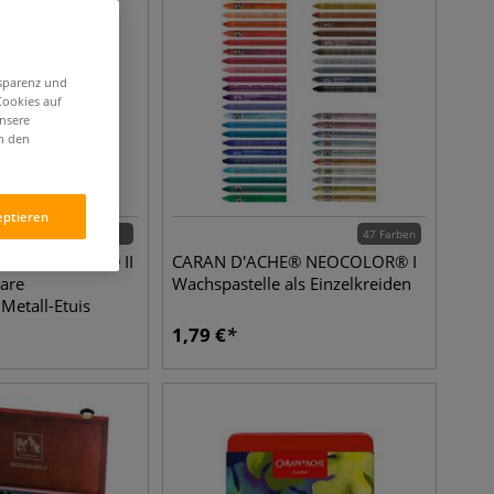
nsparenz und
Cookies auf
unsere
in den
eptieren
5 Sets
47 Farben
® NEOCOLOR® II
CARAN D'ACHE® NEOCOLOR® I
are
Wachspastelle als Einzelkreiden
Metall-Etuis
1,79
€