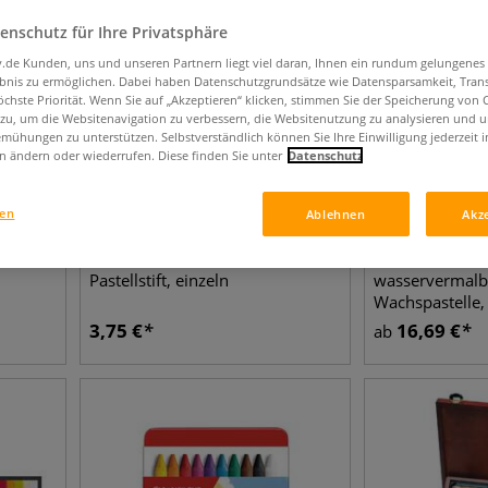
enschutz für Ihre Privatsphäre
iv.de Kunden, uns und unseren Partnern liegt viel daran, Ihnen ein rundum gelungenes
ebnis zu ermöglichen. Dabei haben Datenschutzgrundsätze wie Datensparsamkeit, Tra
öchste Priorität. Wenn Sie auf „Akzeptieren“ klicken, stimmen Sie der Speicherung von 
 zu, um die Websitenavigation zu verbessern, die Websitenutzung zu analysieren und 
mühungen zu unterstützen. Selbstverständlich können Sie Ihre Einwilligung jederzeit 
n ändern oder wiederrufen. Diese finden Sie unter
Datenschutz
gen
Ablehnen
Akz
7 Farben
84 Farben
OR® II
CARAN D'ACHE® Pastel Pencils
CARAN D'ACHE
Pastellstift, einzeln
wasservermalb
Wachspastelle, 
3,75
€
16,69
€
ab