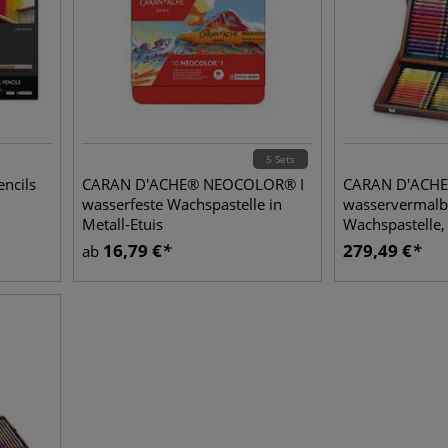
5 Sets
ncils
CARAN D'ACHE® NEOCOLOR® I
CARAN D'ACHE
wasserfeste Wachspastelle in
wasservermalb
Metall-Etuis
Wachspastelle,
Pastelle
16,79
€
279,49
€
ab