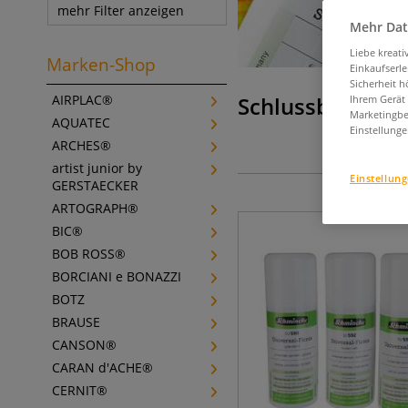
mehr Filter anzeigen
Mehr Dat
Liebe kreat
Marken-Shop
Einkaufserl
Sicherheit h
AIRPLAC®
Schlussbehandl
Ihrem Gerät
Marketingbe
AQUATEC
Einstellunge
ARCHES®
artist junior by
Einstellun
GERSTAECKER
ARTOGRAPH®
BIC®
BOB ROSS®
BORCIANI e BONAZZI
BOTZ
BRAUSE
CANSON®
CARAN d'ACHE®
CERNIT®