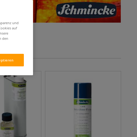
nsparenz und
Cookies auf
unsere
in den
eptieren