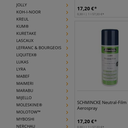
JOLLY
17,20
€
KOH-I-NOOR
0,30 l | 1 l
57,33
€
KREUL
KUM®
KURETAKE
LASCAUX
LEFRANC & BOURGEOIS
LIQUITEX®
LUKAS
LYRA
MABEF
MAIMERI
MARABU
MIJELLO
SCHMINCKE Neutral-Film
MOLESKINE®
Aerospray
MOLOTOW™
MYBOSHI
17,20
€
NERCHAU
0,30 l | 1 l
57,33
€