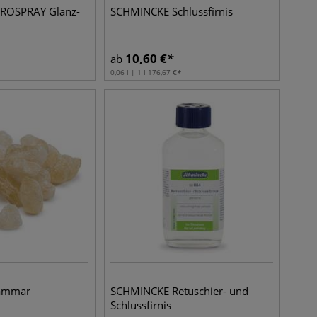
ROSPRAY Glanz-
SCHMINCKE Schlussfirnis
10,60
€
ab
0,06 l | 1 l
176,67
€
ammar
SCHMINCKE Retuschier- und
Schlussfirnis