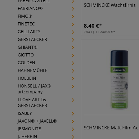
FABER-CASTELL
SCHMINCKE Wachsfirnis
FABRIANO®
FIMO®
FINETEC
8,40
€
GELLI ARTS
0,04 l | 1 l
240,00
€
GERSTAECKER
GHIANT®
GIOTTO
GOLDEN
HAHNEMÜHLE
HOLBEIN
HONSELL / JAX®
artcompany
I LOVE ART by
GERSTAECKER
ISABEY
JAXON® + JAXELL®
SCHMINCKE Matt-Film Ae
JESMONITE
J. HERBIN