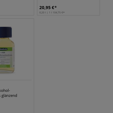
20,95
€
0,20 l | 1 l
104,75
€
kohol-
s glänzend