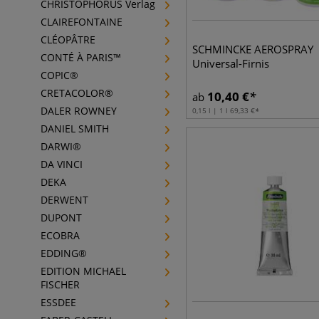
CHRISTOPHORUS Verlag
CLAIREFONTAINE
CLÉOPÂTRE
SCHMINCKE AEROSPRAY
CONTÉ À PARIS™
Universal-Firnis
COPIC®
CRETACOLOR®
10,40
€
ab
DALER ROWNEY
0,15 l | 1 l
69,33
€
DANIEL SMITH
DARWI®
DA VINCI
DEKA
DERWENT
DUPONT
ECOBRA
EDDING®
EDITION MICHAEL
FISCHER
ESSDEE