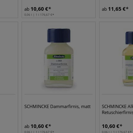
10,60
€
11,65
€
ab
ab
0,06 l | 1 l
176,67
€
SCHMINCKE Dammarfirnis, matt
SCHMINCKE Al
Retuschierfirni
10,60
€
10,60
€
ab
0,06 l | 1 l
176,67
€
0,06 l | 1 l
176,67
€