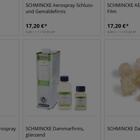
SCHMINCKE Aerospray Schluss-
SCHMINCKE AE
und Gemäldefirnis
Film
17,20
€
17,20
€
0,30 l | 1 l
57,33
€
0,30 l | 1 l
57,33
€
rospray
SCHMINCKE Dammarfirnis,
SCHMINCKE D
glänzend