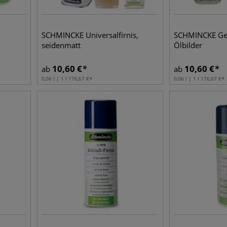
SCHMINCKE Universalfirnis,
SCHMINCKE Gem
seidenmatt
Ölbilder
10,60
€
10,60
€
ab
ab
0,06 l | 1 l
176,67
€
0,06 l | 1 l
176,67
€