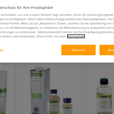
enschutz für Ihre Privatsphäre
iv.de Kunden, uns und unseren Partnern liegt viel daran, Ihnen ein rundum gelungenes
ebnis zu ermöglichen. Dabei haben Datenschutzgrundsätze wie Datensparsamkeit, Tra
öchste Priorität. Wenn Sie auf „Akzeptieren“ klicken, stimmen Sie der Speicherung von 
ung
 zu, um die Websitenavigation zu verbessern, die Websitenutzung zu analysieren und 
mühungen zu unterstützen. Selbstverständlich können Sie Ihre Einwilligung jederzeit 
n ändern oder wiederrufen. Diese finden Sie unter
Datenschutz
15
Artikel
gen
Ablehnen
Akz