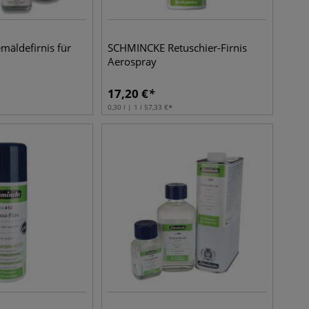
äldefirnis für
SCHMINCKE Retuschier-Firnis
Aerospray
17,20
€
0,30 l | 1 l
57,33
€