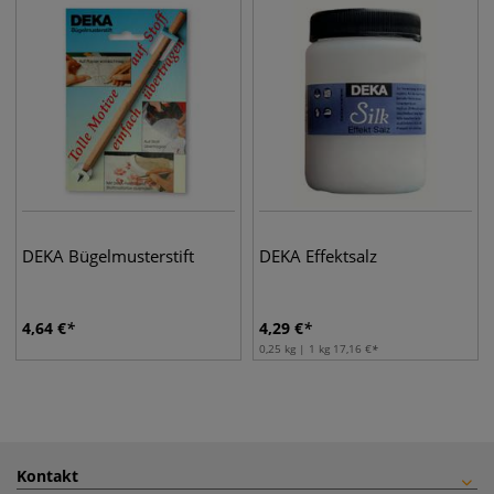
DEKA Bügelmusterstift
DEKA Effektsalz
4,64
€
4,29
€
0,25 kg | 1 kg
17,16
€
Kontakt