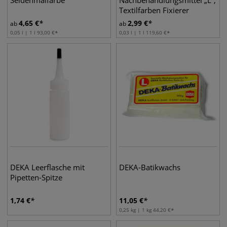
Seidenmalfarbe
Nachbehandlungsmittel „L“,
Textilfarben Fixierer
4,65
€
2,99
€
ab
ab
0,05 l | 1 l
93,00
€
0,03 l | 1 l
119,60
€
DEKA Leerflasche mit
DEKA-Batikwachs
Pipetten-Spitze
1,74
€
11,05
€
0,25 kg | 1 kg
44,20
€