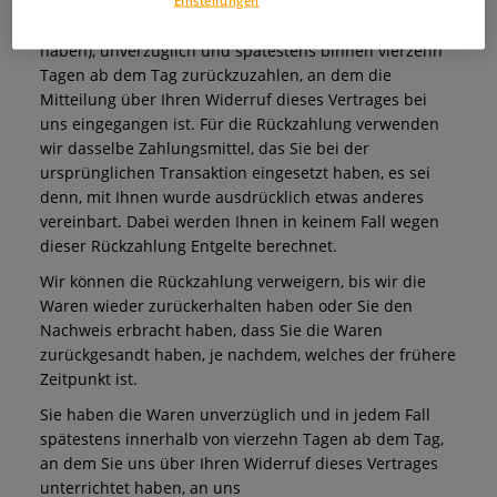
eine andere Art der Lieferung als die von uns
Einstellungen
angebotene, günstige Standardlieferung gewählt
haben), unverzüglich und spätestens binnen vierzehn
Tagen ab dem Tag zurückzuzahlen, an dem die
Mitteilung über Ihren Widerruf dieses Vertrages bei
uns eingegangen ist. Für die Rückzahlung verwenden
wir dasselbe Zahlungsmittel, das Sie bei der
ursprünglichen Transaktion eingesetzt haben, es sei
denn, mit Ihnen wurde ausdrücklich etwas anderes
vereinbart. Dabei werden Ihnen in keinem Fall wegen
dieser Rückzahlung Entgelte berechnet.
Wir können die Rückzahlung verweigern, bis wir die
Waren wieder zurückerhalten haben oder Sie den
Nachweis erbracht haben, dass Sie die Waren
zurückgesandt haben, je nachdem, welches der frühere
Zeitpunkt ist.
Sie haben die Waren unverzüglich und in jedem Fall
spätestens innerhalb von vierzehn Tagen ab dem Tag,
an dem Sie uns über Ihren Widerruf dieses Vertrages
unterrichtet haben, an uns