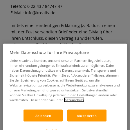
Telefon: 0 22 43 / 84747 47
E-Mail: info@kreativ.de
mittels einer eindeutigen Erklärung (z. B. durch einen
mit der Post versandten Brief oder eine E-Mail) über
Ihren Entschluss, diesen Vertrag zu widerrufen,
informieren. Sie können dafür das
Online-
Widerrufsformular
oder das beigefügte
Muster-
Mehr Datenschutz für Ihre Privatsphäre
Widerrufsformular
verwenden, dessen Benutzung
Liebe kreativ.de Kunden, uns und unseren Partnern liegt viel daran,
jedoch nicht vorgeschrieben ist. Zur Wahrung der
Ihnen ein rundum gelungenes Einkaufserlebnis zu ermöglichen. Dabei
Widerrufsfrist ist ausreichend, dass Sie die Mitteilung
haben Datenschutzgrundsätze wie Datensparsamkeit, Transparenz und
Sicherheit höchste Priorität. Wenn Sie auf „Akzeptieren“ klicken, stimmen
über die Ausübung des Widerrufsrechts vor Ablauf der
Sie der Speicherung von Cookies auf Ihrem Gerät zu, um die
vierzehntägigen Widerrufsfrist absenden.
Websitenavigation zu verbessern, die Websitenutzung zu analysieren und
unsere Marketingbemühungen zu unterstützen. Selbstverständlich
können Sie Ihre Einwilligung jederzeit in den Einstellungen ändern oder
Widerrufsfolgen
wiederrufen. Diese finden Sie unter
Datenschutz
Im Falle eines wirksamen Widerrufs haben wir Ihnen
alle Zahlungen, die wir von Ihnen erhalten haben,
Ablehnen
Akzeptieren
einschließlich der Lieferkosten (mit Ausnahme der
zusätzlichen Kosten, die sich daraus ergeben, dass Sie