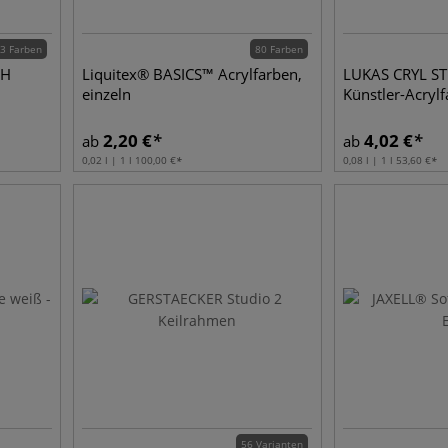
3 Farben
80 Farben
GH
Liquitex® BASICS™ Acrylfarben,
LUKAS CRYL ST
einzeln
Künstler-Acryl
2,20
€
4,02
€
ab
ab
0,02 l | 1 l
100,00
€
0,08 l | 1 l
53,60
€
56 Varianten