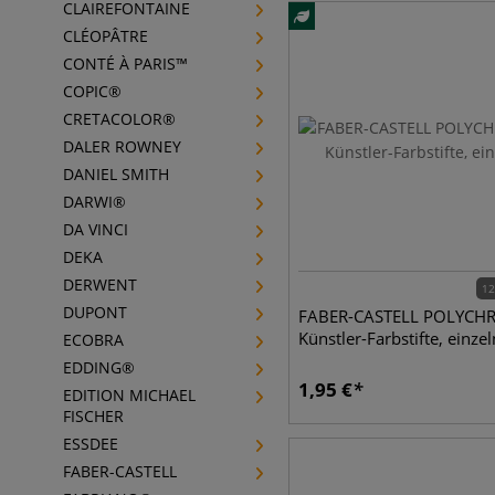
CLAIREFONTAINE
CLÉOPÂTRE
CONTÉ À PARIS™
COPIC®
CRETACOLOR®
DALER ROWNEY
DANIEL SMITH
DARWI®
DA VINCI
DEKA
DERWENT
12
DUPONT
FABER-CASTELL POLYC
Künstler-Farbstifte, einzel
ECOBRA
EDDING®
1,95
€
EDITION MICHAEL
FISCHER
ESSDEE
FABER-CASTELL