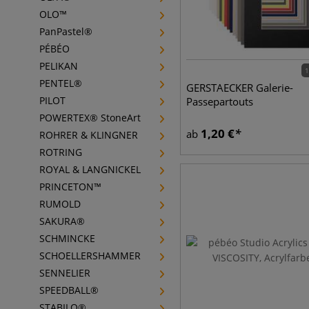
OLO™
PanPastel®
PÉBÉO
PELIKAN
1
PENTEL®
GERSTAECKER Galerie-
PILOT
Passepartouts
POWERTEX® StoneArt
1,20
€
ab
ROHRER & KLINGNER
ROTRING
ROYAL & LANGNICKEL
PRINCETON™
RUMOLD
SAKURA®
SCHMINCKE
SCHOELLERSHAMMER
SENNELIER
SPEEDBALL®
STABILO®