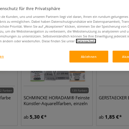
6768
Artikel
enschutz für Ihre Privatsphäre
iv.de Kunden, uns und unseren Partnern liegt viel daran, Ihnen ein rundum gelungenes
ebnis zu ermöglichen. Dabei haben Datenschutzgrundsätze wie Datensparsamkeit, Tra
öchste Priorität. Wenn Sie auf „Akzeptieren“ klicken, stimmen Sie der Speicherung von 
 zu, um die Websitenavigation zu verbessern, die Websitenutzung zu analysieren und 
mühungen zu unterstützen. Selbstverständlich können Sie Ihre Einwilligung jederzeit 
n ändern oder wiederrufen. Diese finden Sie unter
Datenschutz
gen
Ablehnen
Akz
2 Farben
139 Farben
farbe
SCHMINCKE HORADAM® Feinste
GERSTAECKER B
Künstler-Aquarellfarben, einzeln
5,30
€
1,85
€
ab
ab