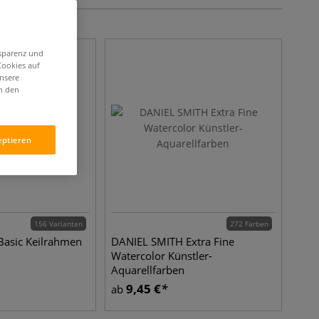
nsparenz und
Cookies auf
unsere
in den
eptieren
156 Varianten
272 Farben
asic Keilrahmen
DANIEL SMITH Extra Fine
Watercolor Künstler-
Aquarellfarben
9,45
€
ab