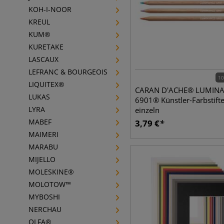
KOH-I-NOOR
KREUL
KUM®
KURETAKE
LASCAUX
LEFRANC & BOURGEOIS
10
LIQUITEX®
CARAN D'ACHE® LUMIN
LUKAS
6901® Künstler-Farbstifte
LYRA
einzeln
MABEF
3,79
€
MAIMERI
MARABU
MIJELLO
MOLESKINE®
MOLOTOW™
MYBOSHI
NERCHAU
OLFA®