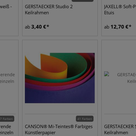
eiß -
GERSTAECKER Studio 2
JAXELL® Soft-P
Keilrahmen
Etuis
3,40
€
12,70
€
ab
ab
7 Farben
41 Farben
rende
CANSON® Mi-Teintes® Farbiges
GERSTAECKER S
einzeln
Künstlerpapier
Keilrahmen