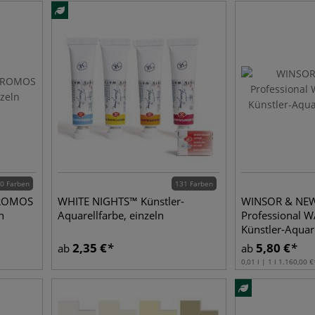
0 Farben
131 Farben
HROMOS
WHITE NIGHTS™ Künstler-
WINSOR & N
n
Aquarellfarbe, einzeln
Professional
Künstler-Aquare
2,35
€
5,80
€
ab
ab
0,01 l | 1 l
1.160,00
€