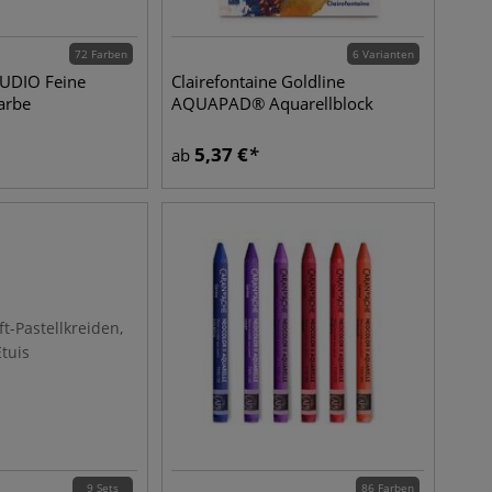
72 Farben
6 Varianten
UDIO Feine
Clairefontaine Goldline
farbe
AQUAPAD® Aquarellblock
5,37
€
ab
9 Sets
86 Farben