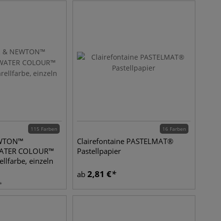
115 Farben
16 Farben
EWTON™
Clairefontaine PASTELMAT®
 WATER COLOUR™
Pastellpapier
llfarbe, einzeln
2,81
€
ab