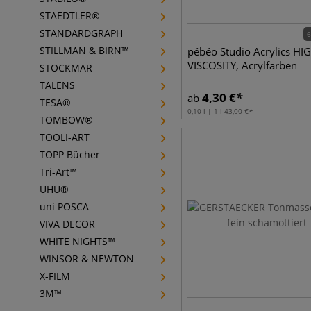
STAEDTLER®
STANDARDGRAPH
6
STILLMAN & BIRN™
pébéo Studio Acrylics HI
VISCOSITY, Acrylfarben
STOCKMAR
TALENS
4,30
€
ab
TESA®
0,10 l | 1 l
43,00
€
TOMBOW®
TOOLI-ART
TOPP Bücher
Tri-Art™
UHU®
uni POSCA
VIVA DECOR
WHITE NIGHTS™
WINSOR & NEWTON
X-FILM
3M™