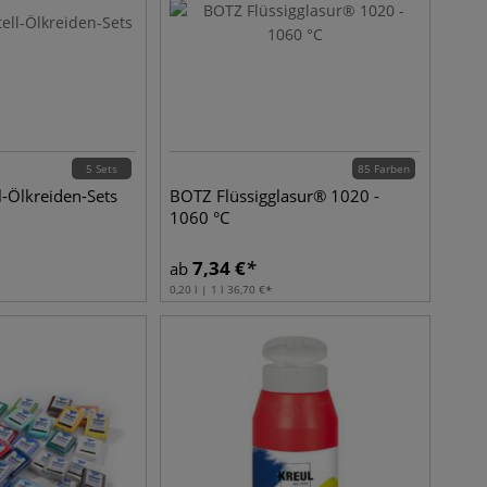
5 Sets
85 Farben
-Ölkreiden-Sets
BOTZ Flüssigglasur® 1020 -
1060 °C
7,34
€
ab
0,20 l | 1 l
36,70
€