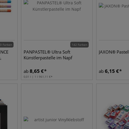
0 Farben
142 Farben
ANCE
PANPASTEL® Ultra Soft
JAXON® Pastell
,
Künstlerpastelle im Napf
8,65
€
6,15
€
ab
ab
0,01 l | 1 l
961,11
€