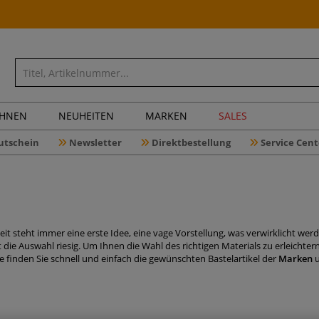
CHNEN
NEUHEITEN
MARKEN
SALES
utschein
Newsletter
Direktbestellung
Service Cent
it steht immer eine erste Idee, eine vage Vorstellung, was verwirklicht werd
st die Auswahl riesig. Um Ihnen die Wahl des richtigen Materials zu erleichter
se finden Sie schnell und einfach die gewünschten Bastelartikel der
Marken
u