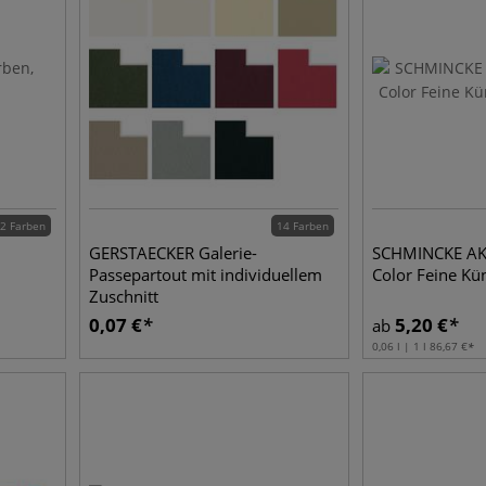
2 Farben
14 Farben
GERSTAECKER Galerie-
SCHMINCKE AK
Passepartout mit individuellem
Color Feine Kü
Zuschnitt
0,07
€
5,20
€
ab
0,06 l | 1 l
86,67
€