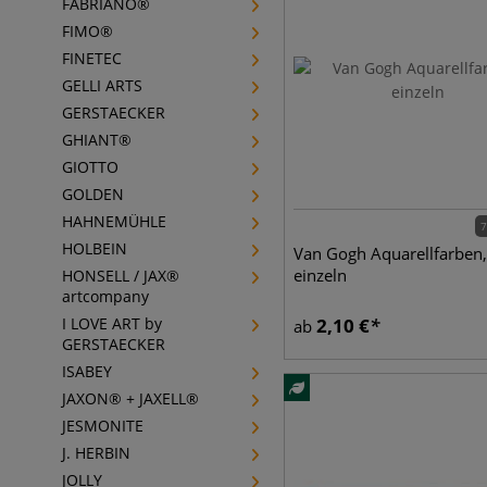
FABRIANO®
FIMO®
FINETEC
GELLI ARTS
GERSTAECKER
GHIANT®
GIOTTO
GOLDEN
HAHNEMÜHLE
7
HOLBEIN
Van Gogh Aquarellfarben,
einzeln
HONSELL / JAX®
artcompany
I LOVE ART by
2,10
€
ab
GERSTAECKER
ISABEY
JAXON® + JAXELL®
JESMONITE
J. HERBIN
JOLLY