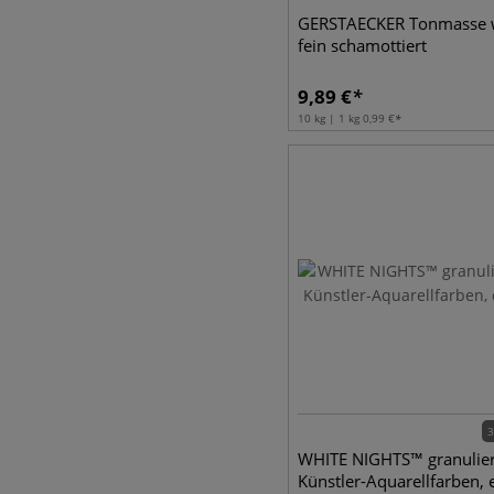
GERSTAECKER Tonmasse w
fein schamottiert
9,89
€
10 kg | 1 kg
0,99
€
3
WHITE NIGHTS™ granulie
Künstler-Aquarellfarben, 