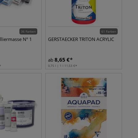
36 Farben
61 Farben
liermasse N° 1
GERSTAECKER TRITON ACRYLIC
8,65
€
ab
0,75 l | 1 l
11,53
€