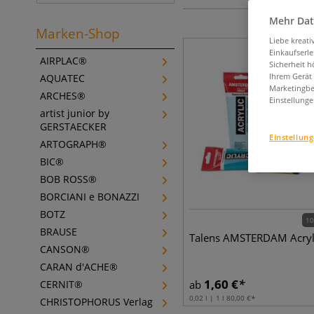
Mehr Dat
Marken-Shop
Liebe kreat
Einkaufserl
AIRPLAC®
Sicherheit h
Ihrem Gerät
AQUATEC
Marketingbe
ARCHES®
Einstellunge
artist junior by
GERSTAECKER
Einstellun
ARTOGRAPH®
BIC®
BOB ROSS®
BORCIANI e BONAZZI
BOTZ
10
BRAUSE
Talens AMSTERDAM Acryl
CANSON®
CARAN d'ACHE®
1,60
€
CERNIT®
ab
0,02 l | 1 l
80,00
€
CHRISTOPHORUS Verlag