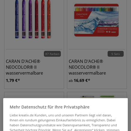
87 Farben
5 Sets
CARAN D'ACHE®
CARAN D'ACHE®
NEOCOLOR® II
NEOCOLOR® II
wasservermalbare
wasservermalbare
Wachspastelle, einzeln
Wachspastelle, Metall-Etuis
1,79
€
16,69
€
ab
Mehr Datenschutz für Ihre Privatsphäre
Liebe kreativ.de Kunden, uns und unseren Partnern liegt viel daran,
Ihnen ein rundum gelungenes Einkaufserlebnis zu ermöglichen. Dabei
haben Datenschutzgrundsätze wie Datensparsamkeit, Transparenz und
Sicherheit höchste Priorität. Wenn Sie auf „Akzeptieren“ klicken, stimmen