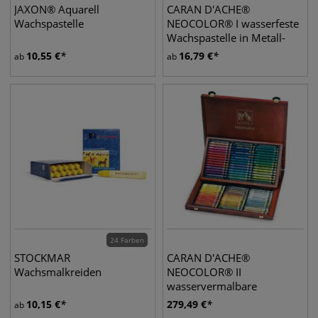
JAXON® Aquarell
CARAN D'ACHE®
Wachspastelle
NEOCOLOR® I wasserfeste
Wachspastelle in Metall-
Etuis
10,55
€
16,79
€
ab
ab
24 Farben
STOCKMAR
CARAN D'ACHE®
Wachsmalkreiden
NEOCOLOR® II
wasservermalbare
Wachspastelle, Holzkoffer
10,15
€
279,49
€
ab
84 Pastelle