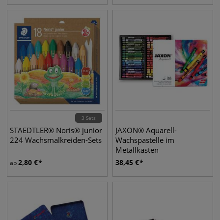
3 Sets
STAEDTLER® Noris® junior
JAXON® Aquarell-
224 Wachsmalkreiden-Sets
Wachspastelle im
Metallkasten
2,80
€
38,45
€
ab