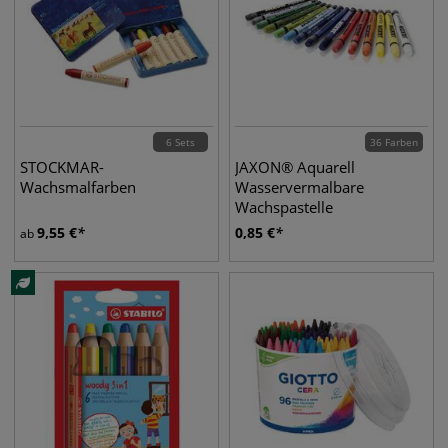
6 Sets
36 Farben
STOCKMAR-
JAXON® Aquarell
Wachsmalfarben
Wasservermalbare
Wachspastelle
9,55
€
0,85
€
ab