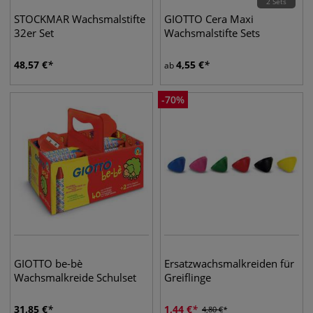
2 Sets
STOCKMAR Wachsmalstifte
GIOTTO Cera Maxi
32er Set
Wachsmalstifte Sets
48,57
€
4,55
€
ab
-
70
%
GIOTTO be-bè
Ersatzwachsmalkreiden für
Wachsmalkreide Schulset
Greiflinge
31,85
€
1,44
€
4,80
€