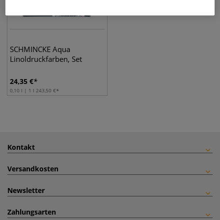
SCHMINCKE Aqua
Linoldruckfarben, Set
24,35
€
0,10 l | 1 l
243,50
€
Kontakt
Versandkosten
Newsletter
Zahlungsarten