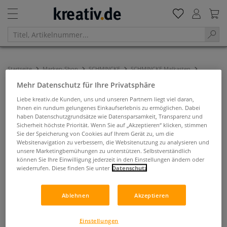
Startseite
Marken-Shop
SCHMINCKE
SCHMINCKE Malkasten
SCHMINCKE Linoldruck-Set
Mehr Datenschutz für Ihre Privatsphäre
SCHMINCKE Linoldruck-Set
Liebe kreativ.de Kunden, uns und unseren Partnern liegt viel daran,
Ihnen ein rundum gelungenes Einkaufserlebnis zu ermöglichen. Dabei
haben Datenschutzgrundsätze wie Datensparsamkeit, Transparenz und
Sicherheit höchste Priorität. Wenn Sie auf „Akzeptieren“ klicken, stimmen
Filtern & Sortieren
Sie der Speicherung von Cookies auf Ihrem Gerät zu, um die
Websitenavigation zu verbessern, die Websitenutzung zu analysieren und
unsere Marketingbemühungen zu unterstützen. Selbstverständlich
können Sie Ihre Einwilligung jederzeit in den Einstellungen ändern oder
wiederrufen. Diese finden Sie unter
Datenschutz
Ablehnen
Akzeptieren
Einstellungen