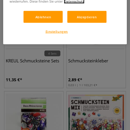
wiederrufen. Diese finden Sie unter
Datenschutz
Ablehnen
Akzeptieren
Einstellungen
4 Sets
KREUL Schmucksteine Sets
Schmucksteinkleber
11,35
€
2,89
€
0,03 l | 1 l
103,21
€