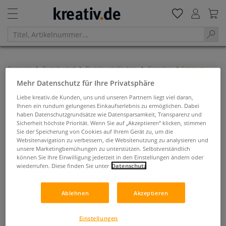
Startseite
Bastelbedarf
Basteln mit Kindern
Gestalten
Schmuck
Mehr Datenschutz für Ihre Privatsphäre
Schmuck
Liebe kreativ.de Kunden, uns und unseren Partnern liegt viel daran,
Ihnen ein rundum gelungenes Einkaufserlebnis zu ermöglichen. Dabei
Filtern & Sortieren
haben Datenschutzgrundsätze wie Datensparsamkeit, Transparenz und
Sicherheit höchste Priorität. Wenn Sie auf „Akzeptieren“ klicken, stimmen
Sie der Speicherung von Cookies auf Ihrem Gerät zu, um die
Websitenavigation zu verbessern, die Websitenutzung zu analysieren und
unsere Marketingbemühungen zu unterstützen. Selbstverständlich
können Sie Ihre Einwilligung jederzeit in den Einstellungen ändern oder
wiederrufen. Diese finden Sie unter
Datenschutz
Ablehnen
Akzeptieren
Einstellungen