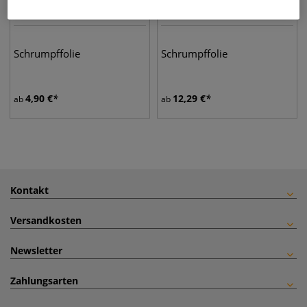
Schrumpffolie
Schrumpffolie
4,90
€
12,29
€
ab
ab
Kontakt
Versandkosten
Newsletter
Zahlungsarten