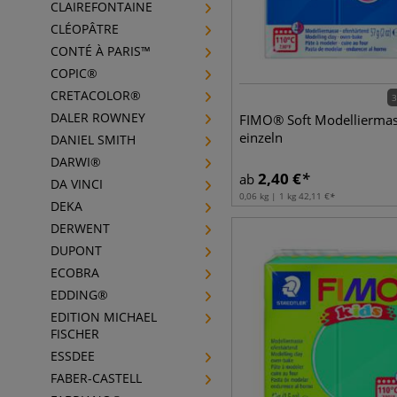
CLAIREFONTAINE
CLÉOPÂTRE
CONTÉ À PARIS™
COPIC®
CRETACOLOR®
3
DALER ROWNEY
FIMO® Soft Modelliermas
einzeln
DANIEL SMITH
DARWI®
2,40
€
ab
DA VINCI
0,06 kg | 1 kg
42,11
€
DEKA
DERWENT
DUPONT
ECOBRA
EDDING®
EDITION MICHAEL
FISCHER
ESSDEE
FABER-CASTELL