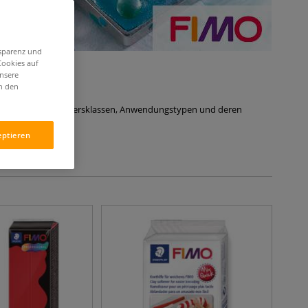
nsparenz und
Cookies auf
unsere
in den
nterschiedliche Altersklassen, Anwendungstypen und deren
eptieren