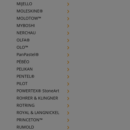
MIJELLO
MOLESKINE®
MOLOTOW™
MYBOSHI
NERCHAU
OLFA®
OLO™
PanPastel®
PÉBÉO
PELIKAN
PENTEL®
PILOT
POWERTEX® StoneArt
ROHRER & KLINGNER
ROTRING
ROYAL & LANGNICKEL
PRINCETON™
RUMOLD