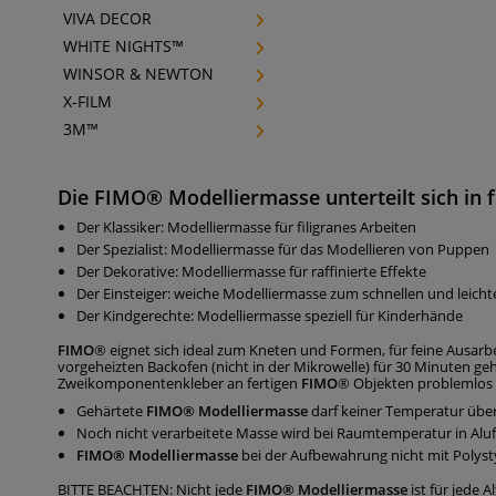
VIVA DECOR
WHITE NIGHTS™
WINSOR & NEWTON
X-FILM
3M™
Die FIMO® Modelliermasse
unterteilt sich in 
Der Klassiker: Modelliermasse für filigranes Arbeiten
Der Spezialist: Modelliermasse für das Modellieren von Puppen
Der Dekorative: Modelliermasse für raffinierte Effekte
Der Einsteiger: weiche Modelliermasse zum schnellen und leich
Der Kindgerechte: Modelliermasse speziell für Kinderhände
FIMO
® eignet sich ideal zum Kneten und Formen, für feine Ausarbe
vorgeheizten Backofen (nicht in der Mikrowelle) für 30 Minuten ge
Zweikomponentenkleber an fertigen
FIMO
® Objekten problemlos w
Gehärtete
FIMO® Modelliermasse
darf keiner Temperatur über
Noch nicht verarbeitete Masse wird bei Raumtemperatur in Alufo
FIMO® Modelliermasse
bei der Aufbewahrung nicht mit Polyst
BITTE BEACHTEN: Nicht jede
FIMO® Modelliermasse
ist für jede 