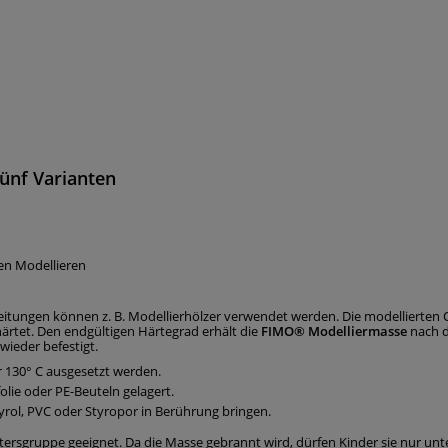
fünf Varianten
ten Modellieren
itungen können z. B. Modellierhölzer verwendet werden. Die modellierten Ob
härtet. Den endgültigen Härtegrad erhält die
FIMO® Modelliermasse
nach d
ieder befestigt.
 130° C ausgesetzt werden.
lie oder PE-Beuteln gelagert.
yrol, PVC oder Styropor in Berührung bringen.
Altersgruppe geeignet. Da die Masse gebrannt wird, dürfen Kinder sie nur un