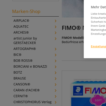
Mehr Dat
Marken-Shop
Liebe kreat
Einkaufserl
AIRPLAC®
Sicherheit h
FIMO® Modelli
Ihrem Gerät
AQUATEC
Marketingbe
ARCHES®
Einstellunge
FIMO® Modelliermasse
ist bu
artist junior by
Bedürfnisse erhältlich.
GERSTAECKER
Einstellun
ARTOGRAPH®
BIC®
BOB ROSS®
BORCIANI e BONAZZI
BOTZ
BRAUSE
CANSON®
CARAN d'ACHE®
CERNIT®
CHRISTOPHORUS Verlag