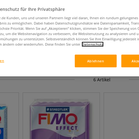
enschutz für Ihre Privatsphäre
iv.de Kunden, uns und unseren Partnern liegt viel daran, Ihnen ein rundum gelungenes
ebnis zu ermöglichen. Dabei haben Datenschutzgrundsätze wie Datensparsamkeit, Tra
öchste Priorität. Wenn Sie auf „Akzeptieren“ klicken, stimmen Sie der Speicherung von 
ermasse
 zu, um die Websitenavigation zu verbessern, die Websitenutzung zu analysieren und 
mühungen zu unterstützen. Selbstverständlich können Sie Ihre Einwilligung jederzeit 
n ändern oder wiederrufen. Diese finden Sie unter
Datenschutz
nt, ofenhärtend und in verschiedenen Ausführungen und Härtegraden für u
gen
Ablehnen
Akz
6
Artikel