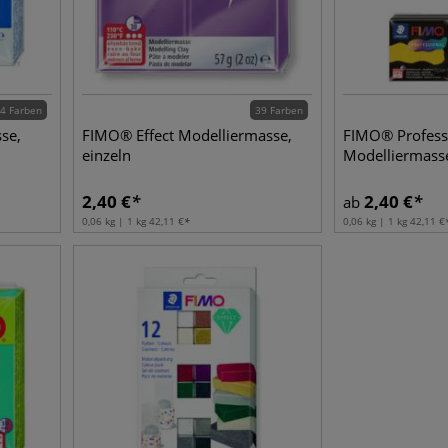
4 Farben
39 Farben
se,
FIMO® Effect Modelliermasse,
FIMO® Profess
einzeln
Modelliermasse
2,40
€
2,40
€
ab
0,06 kg | 1 kg
42,11
€
0,06 kg | 1 kg
42,11
€