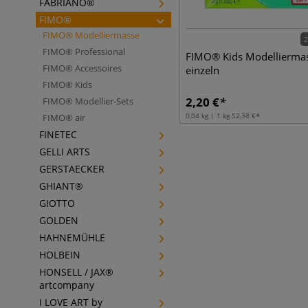
FABRIANO®
FIMO®
FIMO® Modelliermasse
2
FIMO® Professional
FIMO® Kids Modelliermas
FIMO® Accessoires
einzeln
FIMO® Kids
2,20
€
FIMO® Modellier-Sets
0,04 kg | 1 kg
52,38
€
FIMO® air
FINETEC
GELLI ARTS
GERSTAECKER
GHIANT®
GIOTTO
GOLDEN
HAHNEMÜHLE
HOLBEIN
HONSELL / JAX®
artcompany
I LOVE ART by