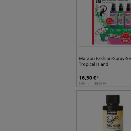
Marabu Fashion-Spray-Se
Tropical Island
16,50
€
0,30 l | 1 l
55,00
€