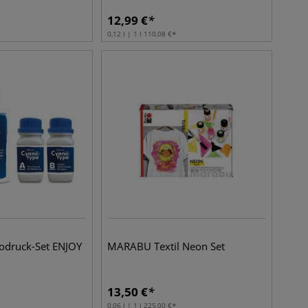
12,99
€
0,12 l | 1 l
110,08
€
odruck-Set ENJOY
MARABU Textil Neon Set
13,50
€
0,06 l | 1 l
225,00
€