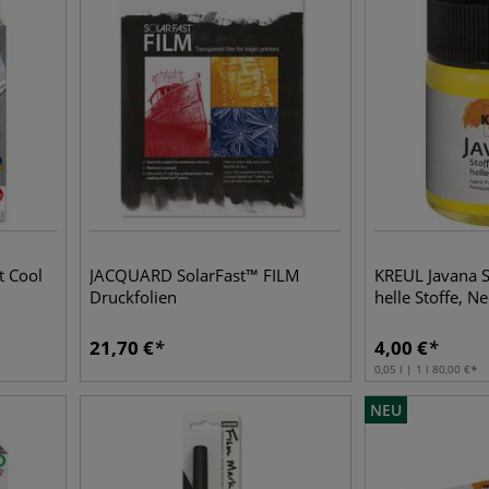
t Cool
JACQUARD SolarFast™ FILM
KREUL Javana S
Druckfolien
helle Stoffe, 
21,70
€
4,00
€
0,05 l | 1 l
80,00
€
NEU