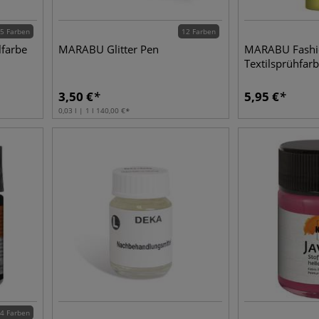
5 Farben
12 Farben
farbe
MARABU Glitter Pen
MARABU Fashi
Textilsprühfar
3,50
€
5,95
€
0,03 l | 1 l
140,00
€
4 Farben