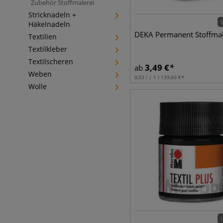
Zubehör Stoffmalerei
Stricknadeln +
3
Häkelnadeln
DEKA Permanent Stoffmal
Textilien
Textilkleber
Textilscheren
3,49
€
ab
Weben
0,03 l | 1 l
139,60
€
Wolle
1