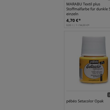
MARABU Textil plus
Stoffmalfarbe für dunkle S
einzeln
4,70
€
0,05 l | 1 l
94,00
€
4
pébéo Setacolor Opak