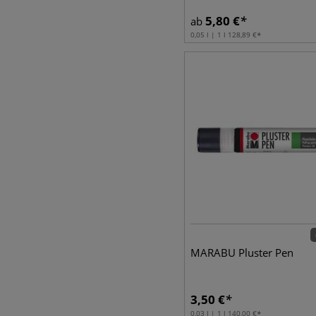
5,80
€
ab
0,05 l | 1 l
128,89
€
MARABU Pluster Pen
3,50
€
0,03 l | 1 l
140,00
€