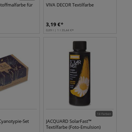
toffmalfarbe für
VIVA DECOR Textilfarbe
3,19
€
0,09 l | 1 l
35,44
€
14 Farben
 Cyanotypie-Set
JACQUARD SolarFast™
Textilfarbe (Foto-Emulsion)