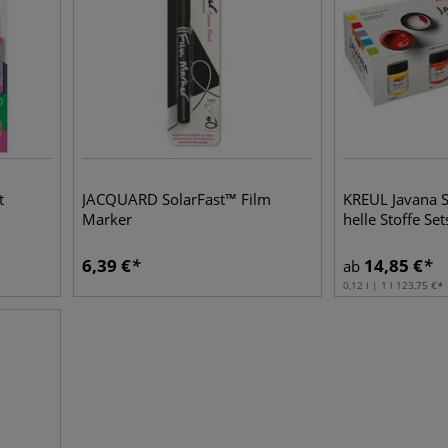
t
JACQUARD SolarFast™ Film
KREUL Javana S
Marker
helle Stoffe Set
6,39
€
14,85
€
ab
0,12 l | 1 l
123,75
€