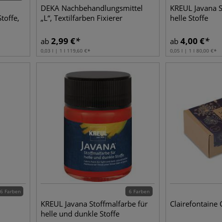
DEKA Nachbehandlungsmittel
KREUL Javana S
toffe,
„L“, Textilfarben Fixierer
helle Stoffe
2,99
€
4,00
€
ab
ab
0,03 l | 1 l
119,60
€
0,05 l | 1 l
80,00
€
6 Farben
6 Farben
KREUL Javana Stoffmalfarbe für
Clairefontaine
helle und dunkle Stoffe