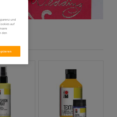
nsparenz und
Cookies auf
unsere
in den
eptieren