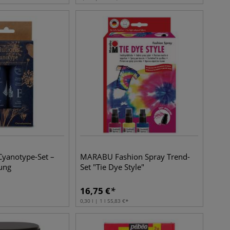
 Cyanotype-Set –
MARABU Fashion Spray Trend-
ung
Set "Tie Dye Style"
16,75
€
0,30 l | 1 l
55,83
€