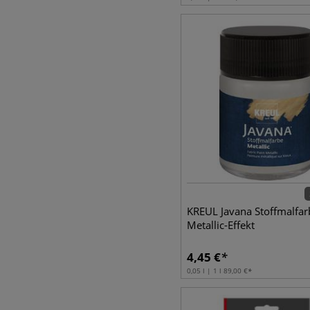
KREUL Javana Stoffmalfar
Metallic-Effekt
4,45
€
0,05 l | 1 l
89,00
€