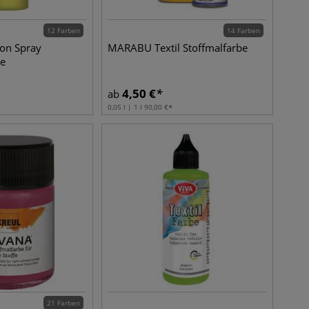
12 Farben
14 Farben
on Spray
MARABU Textil Stoffmalfarbe
be
4,50
€
ab
0,05 l | 1 l
90,00
€
21 Farben