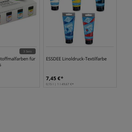
3 Sets
toffmalfarben für
ESSDEE Linoldruck-Textilfarbe
s
7,45
€
0,15 l | 1 l
49,67
€