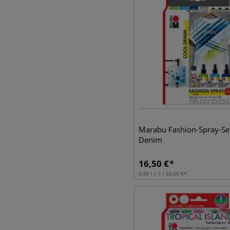
Marabu Fashion-Spray-Se
Denim
16,50
€
0,30 l | 1 l
55,00
€