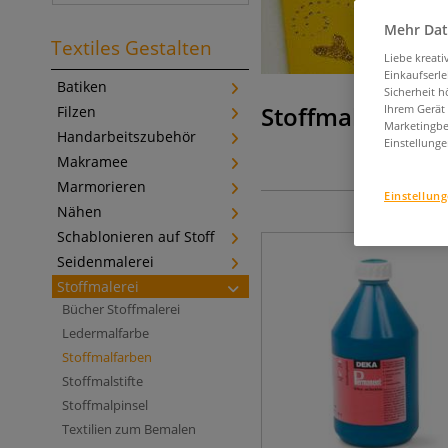
Mehr Dat
Textiles Gestalten
Liebe kreat
Einkaufserl
Batiken
Sicherheit h
Stoffmalfarben
Ihrem Gerät
Filzen
Marketingbe
Handarbeitszubehör
Einstellunge
Makramee
Marmorieren
Einstellun
Nähen
Schablonieren auf Stoff
Seidenmalerei
Stoffmalerei
Bücher Stoffmalerei
Ledermalfarbe
Stoffmalfarben
Stoffmalstifte
Stoffmalpinsel
Textilien zum Bemalen