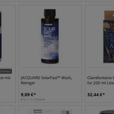
2 Farben
be mit
JACQUARD SolarFast™ Wash,
Clairefontaine
Reiniger
für 200 ml Lös
9,09
€
32,44
€
0,12 l | 1 l
77,03
€