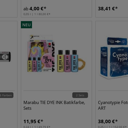
4,00
€
38,41
€
ab
0,05 l | 1 l
80,00
€
NEU
6 Farben
2 Sets
Marabu TIE DYE INK Batikfarbe,
Cyanotypie Fot
Sets
ART
11,95
€
38,00
€
0,24 l | 1 l
49,79
€
0,25 l | 1 l
152,00
€