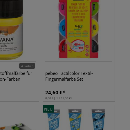
4 Farben
toffmalfarbe für
pébéo Tactilcolor Textil-
Neon-Farben
Fingermalfarbe Set
24,60
€
0,60 l | 1 l
41,00
€
NEU