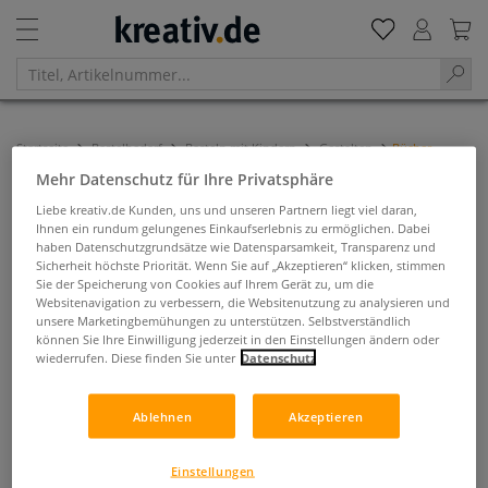
Startseite
Bastelbedarf
Basteln mit Kindern
Gestalten
Bücher
Mehr Datenschutz für Ihre Privatsphäre
Bücher
Liebe kreativ.de Kunden, uns und unseren Partnern liegt viel daran,
Ihnen ein rundum gelungenes Einkaufserlebnis zu ermöglichen. Dabei
Filtern & Sortieren
haben Datenschutzgrundsätze wie Datensparsamkeit, Transparenz und
Sicherheit höchste Priorität. Wenn Sie auf „Akzeptieren“ klicken, stimmen
Sie der Speicherung von Cookies auf Ihrem Gerät zu, um die
Websitenavigation zu verbessern, die Websitenutzung zu analysieren und
unsere Marketingbemühungen zu unterstützen. Selbstverständlich
können Sie Ihre Einwilligung jederzeit in den Einstellungen ändern oder
wiederrufen. Diese finden Sie unter
Datenschutz
Ablehnen
Akzeptieren
Einstellungen