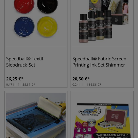
Speedball® Textil-
Speedball® Fabric Screen
Siebdruck-Set
Printing Ink Set Shimmer
26,25
€
20,50
€
0,47 l | 1 l
55,61
€
0,24 l | 1 l
86,86
€