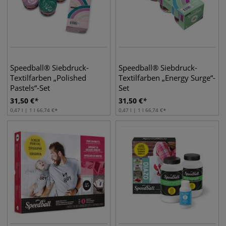
Speedball® Siebdruck-
Speedball® Siebdruck-
Textilfarben „Polished
Textilfarben „Energy Surge“-
Pastels“-Set
Set
31,50
€
31,50
€
0,47 l | 1 l
66,74
€
0,47 l | 1 l
66,74
€