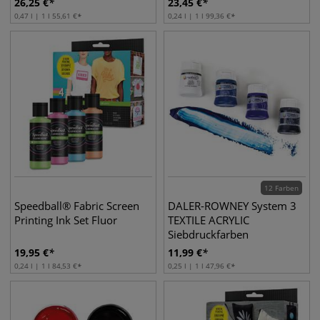
26,25
€
23,45
€
0,47 l | 1 l
55,61
€
0,24 l | 1 l
99,36
€
12 Farben
Speedball® Fabric Screen
DALER-ROWNEY System 3
Printing Ink Set Fluor
TEXTILE ACRYLIC
Siebdruckfarben
19,95
€
11,99
€
0,24 l | 1 l
84,53
€
0,25 l | 1 l
47,96
€