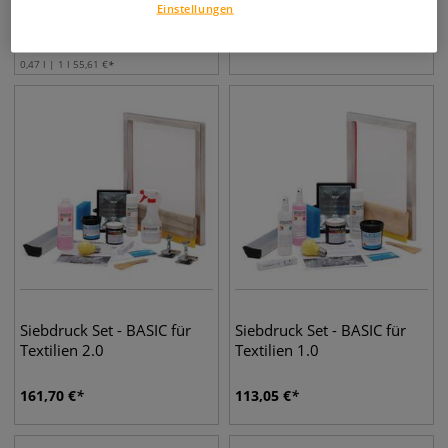
Siebdruck-Set
für Fortgeschrittene
Einstellungen
"Fluoreszierend"
26,25
€
93,15
€
0,47 l | 1 l
55,61
€
Siebdruck Set - BASIC für
Siebdruck Set - BASIC für
Textilien 2.0
Textilien 1.0
161,70
€
113,05
€