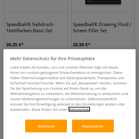
Speedball® Siebdruck-
Speedball® Drawing Fluid /
Textilfarben Basic-Set
Screen Filler Set
26,25
€
25,50
€
0,47 l | 1 l
55,61
€
0,47 l | 1 l
54,03
€
Mehr Datenschutz für Ihre Privatsphäre
Liebe kreativ.de Kunden, uns und unseren Partnern liegt viel daran,
Ihnen ein rundum gelungenes Einkaufserlebnis zu ermöglichen. Dabei
haben Datenschutzgrundsätze wie Datensparsamkeit, Transparenz und
Sicherheit höchste Priorität. Wenn Sie auf „Akzeptieren“ klicken, stimmen
Sie der Speicherung von Cookies auf Ihrem Gerät zu, um die
Websitenavigation zu verbessern, die Websitenutzung zu analysieren und
unsere Marketingbemühungen zu unterstützen. Selbstverständlich
können Sie Ihre Einwilligung jederzeit in den Einstellungen ändern oder
wiederrufen. Diese finden Sie unter
Datenschutz
Ablehnen
Akzeptieren
Speedball® Textil-
Speedball® Siebdruck-Set