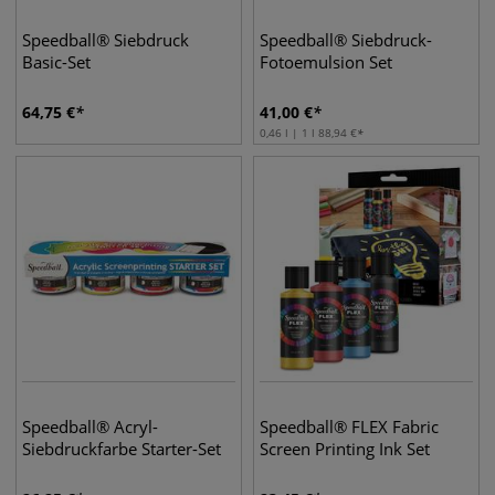
Speedball® Siebdruck
Speedball® Siebdruck-
Basic-Set
Fotoemulsion Set
64,75
€
41,00
€
0,46 l | 1 l
88,94
€
Speedball® Acryl-
Speedball® FLEX Fabric
Siebdruckfarbe Starter-Set
Screen Printing Ink Set