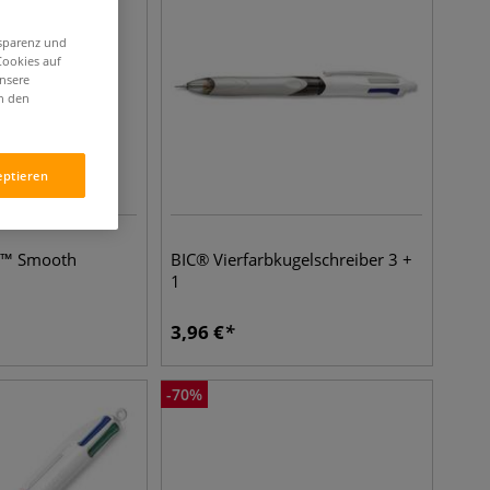
nsparenz und
Cookies auf
unsere
in den
eptieren
s™ Smooth
BIC® Vierfarbkugelschreiber 3 +
1
3,96
€
-
70
%