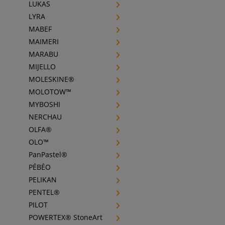
LUKAS
LYRA
MABEF
MAIMERI
MARABU
MIJELLO
MOLESKINE®
MOLOTOW™
MYBOSHI
NERCHAU
OLFA®
OLO™
PanPastel®
PÉBÉO
PELIKAN
PENTEL®
PILOT
POWERTEX® StoneArt