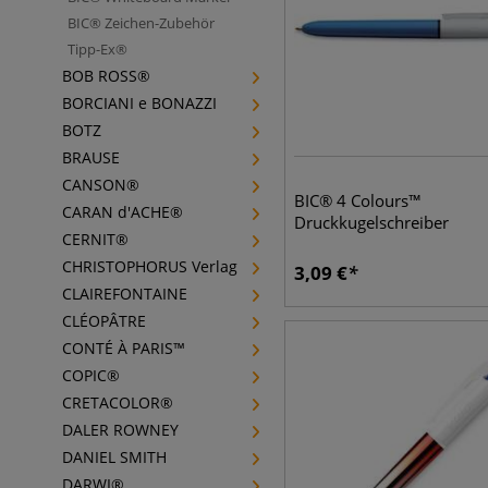
BIC® Zeichen-Zubehör
Tipp-Ex®
BOB ROSS®
BORCIANI e BONAZZI
BOTZ
BRAUSE
CANSON®
BIC® 4 Colours™
CARAN d'ACHE®
Druckkugelschreiber
CERNIT®
CHRISTOPHORUS Verlag
3,09
€
CLAIREFONTAINE
CLÉOPÂTRE
CONTÉ À PARIS™
COPIC®
CRETACOLOR®
DALER ROWNEY
DANIEL SMITH
DARWI®