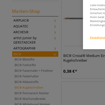
Liebe kreat
Einkaufserl
Marken-Shop
Sicherheit h
Ihrem Gerät
AIRPLAC®
Marketingbe
Einstellunge
AQUATEC
ARCHES®
Einstellun
artist junior by
GERSTAECKER
ARTOGRAPH®
BIC®
BIC® Cristal® Medium Ei
BIC® Bleistifte
Kugelschreiber
BIC® Farbstifte
BIC® Fasermaler + Fineliner
0,38
€
BIC® Federhalter
BIC® Klebestoffe
BIC® Kugelschreiber
BIC® Permanent Marker
BIC® Wachsmalkreide
BIC® Whiteboard Marker