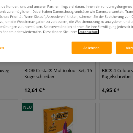
iv.de Kunden, uns und unseren Partnern liegt viel daran, Ihnen ein rundum gelungenes
ebnis zu ermöglichen. Dabei haben Datenschutzgrundsätze wie Datensparsamkeit, Tra
öchste Priorität. Wenn Sie auf „Akzeptieren“ klicken, stimmen Sie der Speicherung von 
 zu, um die Websitenavigation zu verbessern, die Websitenutzung zu analysieren und 
mühungen zu unterstützen. Selbstverständlich können Sie Ihre Einwilligung jederzeit 
n ändern oder wiederrufen. Diese finden Sie unter
Datenschutz
gen
Ablehnen
Akz
nweg-
BIC® Cristal® Multicolour Set, 15
BIC® 4 Colour
Kugelschreiber
Kugelschreiber
12,61
€
4,95
€
NEU