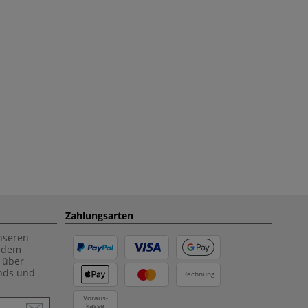
Zahlungsarten
unseren
f dem
 über
ends und
Rechnung
Voraus-
kasse