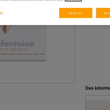
A4. Besonders fü
gen
Ablehnen
Akz
Das könnte