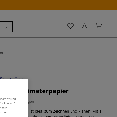
er
taine Millimeterpapier
nsparenz und
0 Bewertungen
Cookies auf
unsere
llimeterpapier ist ideal zum Zeichnen und Planen. Mit 1
in den
lung sowie verstärkten 1 cm-Rasterlinien. Format DIN