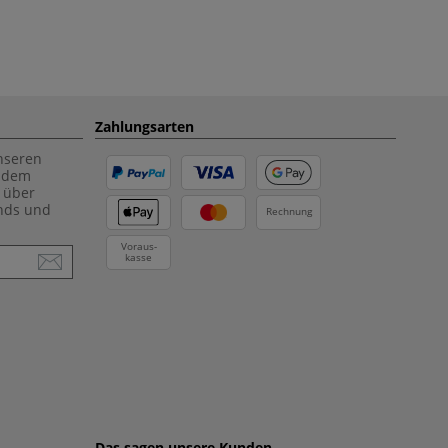
Zahlungsarten
unseren
f dem
 über
ends und
Rechnung
Voraus-
kasse
Das sagen unsere Kunden