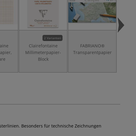
2 Varianten
taine
Clairefontaine
FABRIANO®
C
apier,
Millimeterpapier-
Transparentpapier
Milli
are
Block
Dessin,
cm
sterlinien. Besonders für technische Zeichnungen