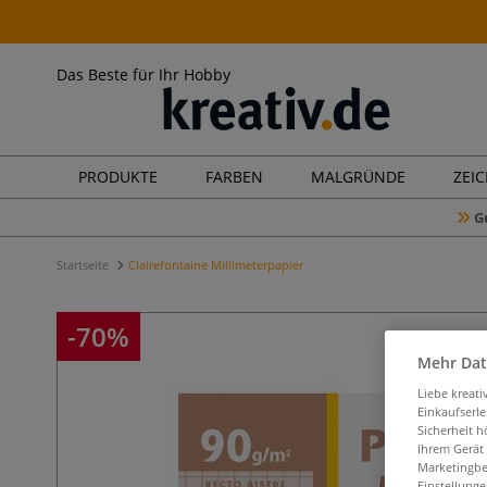
Das Beste für Ihr Hobby
PRODUKTE
FARBEN
MALGRÜNDE
ZEI
G
Startseite
Clairefontaine Millimeterpapier
-70%
Mehr Dat
Liebe kreat
Einkaufserl
Sicherheit h
Ihrem Gerät
Marketingbe
Einstellunge