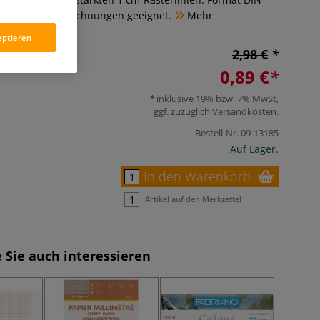
r technische Zeichnungen geeignet.
Mehr
eptieren
2,98 €
0,89 €
inklusive 19% bzw. 7% MwSt,
ggf. zuzüglich
Versandkosten
.
Bestell-Nr.
09-13185
Auf Lager.
In den Warenkorb
Artikel auf den Merkzettel
 Sie auch interessieren
-70%