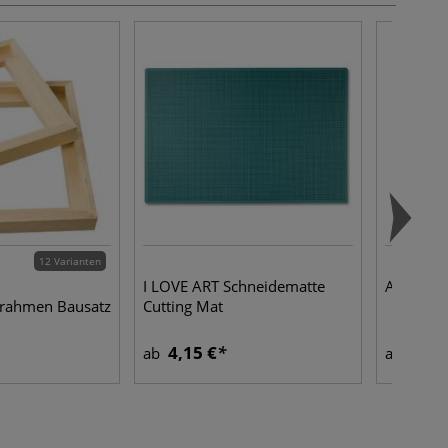
12 Varianten
I LOVE ART Schneidematte
APLI Wac
nrahmen Bausatz
Cutting Mat
4,15 €
2,25
ab
ab