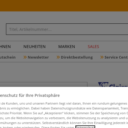
CHNEN
NEUHEITEN
MARKEN
SALES
utschein
Newsletter
Direktbestellung
Service Cent
enschutz für Ihre Privatsphäre
Clairefon
iv.de Kunden, uns und unseren Partnern liegt viel daran, Ihnen ein rundum gelungenes
ebnis zu ermöglichen. Dabei haben Datenschutzgrundsätze wie Datensparsamkeit, Tra
öchste Priorität. Wenn Sie auf „Akzeptieren“ klicken, stimmen Sie der Speicherung von 
 zu, um die Websitenavigation zu verbessern, die Websitenutzung zu analysieren und 
CLAIRFONTAINE Mi
mühungen zu unterstützen. Selbstverständlich können Sie Ihre Einwilligung jederzeit 
mm und 5 mm Tei
n ändern oder wiederrufen. Diese finden Sie unter
Datenschutz