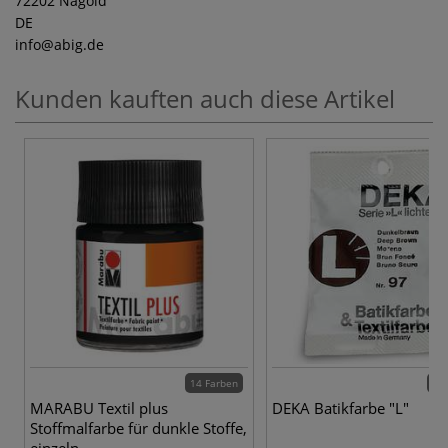
72202 Nagold
DE
info
@abig.de
Kunden kauften auch diese Artikel
14 Farben
33 
MARABU Textil plus
DEKA Batikfarbe "L"
Stoffmalfarbe für dunkle Stoffe,
einzeln