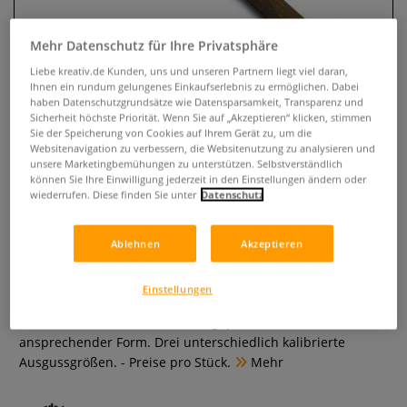
Mehr Datenschutz für Ihre Privatsphäre
Liebe kreativ.de Kunden, uns und unseren Partnern liegt viel daran,
Ihnen ein rundum gelungenes Einkaufserlebnis zu ermöglichen. Dabei
haben Datenschutzgrundsätze wie Datensparsamkeit, Transparenz und
Sicherheit höchste Priorität. Wenn Sie auf „Akzeptieren“ klicken, stimmen
Sie der Speicherung von Cookies auf Ihrem Gerät zu, um die
Websitenavigation zu verbessern, die Websitenutzung zu analysieren und
unsere Marketingbemühungen zu unterstützen. Selbstverständlich
können Sie Ihre Einwilligung jederzeit in den Einstellungen ändern oder
wiederrufen. Diese finden Sie unter
Datenschutz
ABIG Batikkännchen (Tjanting)
mit Ausguss
Ablehnen
Akzeptieren
0 Bewertungen
Einstellungen
Aus Kupferblech entsprechend dem Original Java-Tjanting.
Wachsdicht hartverlötet mit eingepresstem Hartholzstiel in
ansprechender Form. Drei unterschiedlich kalibrierte
Ausgussgrößen. - Preise pro Stück.
Mehr