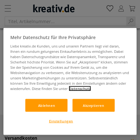
Mehr Datenschutz für Ihre Privatsphäre
Startseite
Künstlerbedarf
Pinsel + Malspachteln
Pinsel-Zubehör
Liebe kreativ.de Kunden, uns und unseren Partnern liegt viel daran,
Pinselhalter
Ihnen ein rundum gelungenes Einkaufserlebnis zu ermöglichen. Dabei
haben Datenschutzgrundsätze wie Datensparsamkeit, Transparenz und
Pinselhalter
Sicherheit höchste Priorität. Wenn Sie auf „Akzeptieren“ klicken, stimmen
Sie der Speicherung von Cookies auf Ihrem Gerät zu, um die
Websitenavigation zu verbessern, die Websitenutzung zu analysieren und
Filtern & Sortieren
unsere Marketingbemühungen zu unterstützen. Selbstverständlich
können Sie Ihre Einwilligung jederzeit in den Einstellungen ändern oder
wiederrufen. Diese finden Sie unter
Datenschutz
Ablehnen
Akzeptieren
Einstellungen
Kontakt
Versandkosten