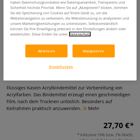
haben Datenschutzgrundsätze wie Datensparsamkeit, Transparenz und
Sicherheit höchste Priorität. Wenn Sie auf „Akzeptieren“ klicken, stimmen
Sie der Speicherung von Cookies auf Ihrem Gerät zu, um die
Websitenavigation zu verbessern, die Websitenutzung zu analysieren und
unsere Marketingbemühungen zu unterstützen. Selbstverständlich
können Sie Ihre Einwilligung jederzeit in den Einstellungen ändern oder
wiederrufen. Diese finden Sie unter
Datenschutz
Ablehnen
Akzeptieren
ARA Smooth Formula Acrylic
Kasein Acrylbindemittel
Einstellungen
0 Bewertungen
Flüssiges Kasein Acrylbindemittel zur Vorbereitung von
Acrylfarben. Das Bindemittel erzeugt einen geschmeidigen
Film, nach dem Trocknen unlöslich. Besonders auf
Keilrahmen praktisch anzuwenden.
Mehr
27,70 €
inklusive 19% bzw. 7% MwSt,