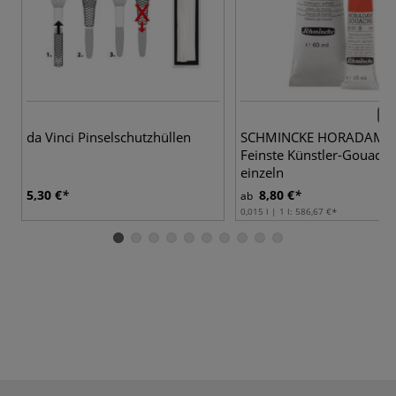
48 
da Vinci Pinselschutzhüllen
SCHMINCKE HORADAM®
Feinste Künstler-Gouache
einzeln
5,30 €
8,80 €
ab
0,015 l | 1 l:
586,67 €