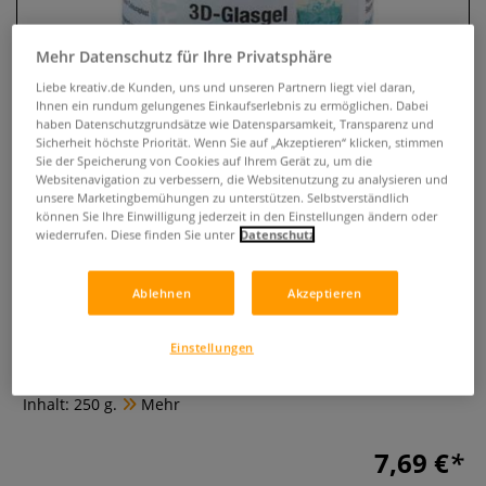
Mehr Datenschutz für Ihre Privatsphäre
Liebe kreativ.de Kunden, uns und unseren Partnern liegt viel daran,
Ihnen ein rundum gelungenes Einkaufserlebnis zu ermöglichen. Dabei
haben Datenschutzgrundsätze wie Datensparsamkeit, Transparenz und
Sicherheit höchste Priorität. Wenn Sie auf „Akzeptieren“ klicken, stimmen
Sie der Speicherung von Cookies auf Ihrem Gerät zu, um die
Websitenavigation zu verbessern, die Websitenutzung zu analysieren und
unsere Marketingbemühungen zu unterstützen. Selbstverständlich
können Sie Ihre Einwilligung jederzeit in den Einstellungen ändern oder
wiederrufen. Diese finden Sie unter
Datenschutz
ARTIDEE® 3D-Glasgel
0 Bewertungen
Ablehnen
Akzeptieren
ARTIDEE® 3D-Glasgel ist perfekt geeignet zur Erstellung von
Einstellungen
lichtdurchlässigen 3D-Effekten auf transparenten
Untergründen. Wasserfest, hitzebeständig und einfärbbar.
Inhalt: 250 g.
Mehr
7,69 €