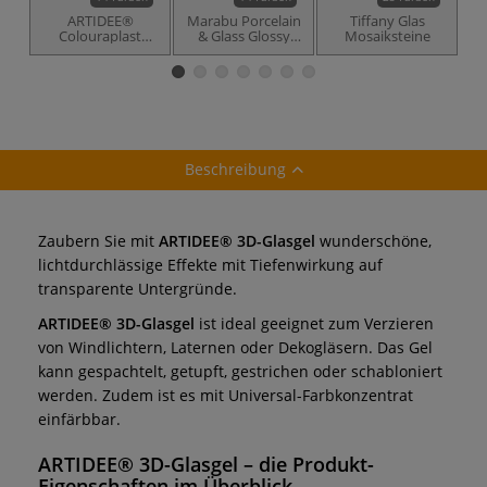
ARTIDEE®
Marabu Porcelain
Tiffany Glas
Colouraplast
& Glass Glossy
Mosaiksteine
Schmelzgranulat
(glänzend)
Beschreibung
Zaubern Sie mit
ARTIDEE® 3D-Glasgel
wunderschöne,
lichtdurchlässige Effekte mit Tiefenwirkung auf
transparente Untergründe.
ARTIDEE® 3D-Glasgel
ist ideal geeignet zum Verzieren
von Windlichtern, Laternen oder Dekogläsern. Das Gel
kann gespachtelt, getupft, gestrichen oder schabloniert
werden. Zudem ist es mit Universal-Farbkonzentrat
einfärbbar.
ARTIDEE® 3D-Glasgel
– die Produkt-
Eigenschaften im Überblick