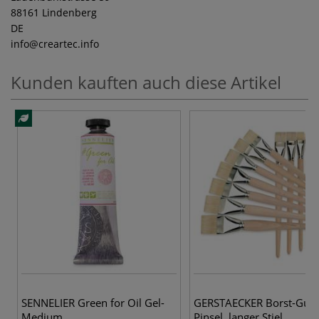
88161 Lindenberg
DE
info
@creartec.info
Kunden kauften auch diese Artikel
19
SENNELIER Green for Oil Gel-
GERSTAECKER Borst-Gus
Medium
Pinsel, langer Stiel