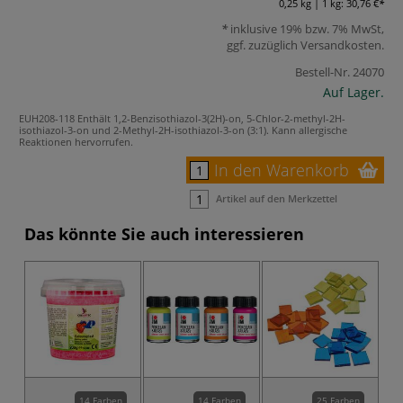
0,25 kg | 1 kg:
30,76 €
inklusive 19% bzw. 7% MwSt,
ggf. zuzüglich
Versandkosten
.
Bestell-Nr.
24070
Auf Lager.
EUH208-118 Enthält 1,2-Benzisothiazol-3(2H)-on, 5-Chlor-2-methyl-2H-
isothiazol-3-on und 2-Methyl-2H-isothiazol-3-on (3:1). Kann allergische
Reaktionen hervorrufen.
In den Warenkorb
Artikel auf den Merkzettel
Das könnte Sie auch interessieren
14 Farben
14 Farben
25 Farben