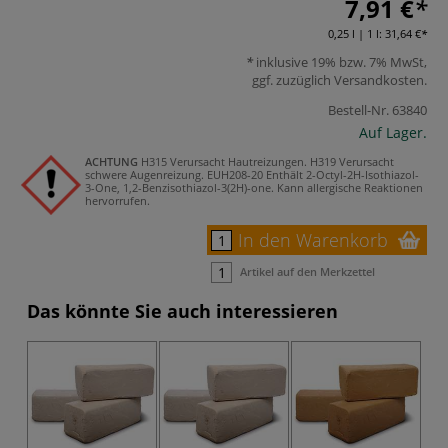
7,91 €
0,25 l | 1 l:
31,64 €
inklusive 19% bzw. 7% MwSt,
ggf. zuzüglich
Versandkosten
.
Bestell-Nr.
63840
Auf Lager.
ACHTUNG
H315 Verursacht Hautreizungen.
H319 Verursacht
schwere Augenreizung.
EUH208-20 Enthält 2-Octyl-2H-Isothiazol-
3-One, 1,2-Benzisothiazol-3(2H)-one. Kann allergische Reaktionen
hervorrufen.
In den Warenkorb
Artikel auf den Merkzettel
Das könnte Sie auch interessieren