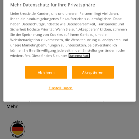
Mehr Datenschutz für Ihre Privatsphäre
Liebe kreativ.de Kunden, uns und unseren Partnern liegt viel daran,
Ihnen ein rundum gelungenes Einkaufserlebnis zu ermöglichen. Dabei
haben Datenschutzgrundsätze wie Datensparsamkeit, Transparenz und
Sicherheit höchste Priorität. Wenn Sie auf „Akzeptieren“ klicken, stimmen
Sie der Speicherung von Cookies auf Ihrem Gerät zu, um die
Websitenavigation zu verbessern, die Websitenutzung zu analysieren und
unsere Marketingbemühungen zu unterstützen. Selbstverständlich
können Sie Ihre Einwilligung jederzeit in den Einstellungen ändern oder
ARTIDEE® Tondicht
wiederrufen. Diese finden Sie unter
Datenschutz
0 Bewertungen
Ablehnen
Akzeptieren
Ideal zum Versiegeln von rohen Keramikoberflächen. Nicht
glasierte Gefäße einfach mit Tondicht ausschwenken, den
Einstellungen
Überschuss abgießen und trocknen lassen – fertig!
Farbgebung nach dem Trocknen transparent-gelblich.
Mehr