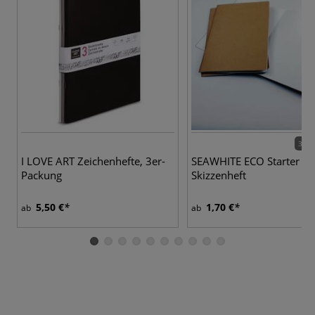
3 Va
I LOVE ART Zeichenhefte, 3er-
SEAWHITE ECO Starter
Packung
Skizzenheft
5,50 €
1,70 €
ab
ab