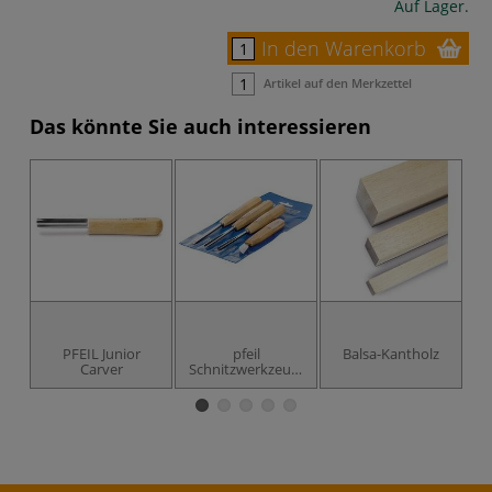
Auf Lager.
In den Warenkorb
Artikel auf den Merkzettel
Das könnte Sie auch interessieren
PFEIL Junior
pfeil
Balsa-Kantholz
B
Carver
Schnitzwerkzeug-
Set