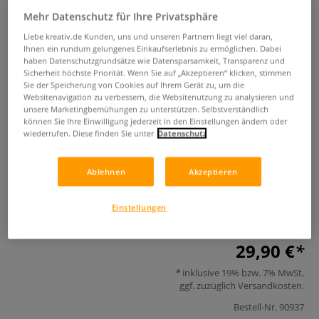
Mehr Datenschutz für Ihre Privatsphäre
Liebe kreativ.de Kunden, uns und unseren Partnern liegt viel daran,
Ihnen ein rundum gelungenes Einkaufserlebnis zu ermöglichen. Dabei
haben Datenschutzgrundsätze wie Datensparsamkeit, Transparenz und
Sicherheit höchste Priorität. Wenn Sie auf „Akzeptieren“ klicken, stimmen
Sie der Speicherung von Cookies auf Ihrem Gerät zu, um die
Websitenavigation zu verbessern, die Websitenutzung zu analysieren und
unsere Marketingbemühungen zu unterstützen. Selbstverständlich
Alles Holz
können Sie Ihre Einwilligung jederzeit in den Einstellungen ändern oder
wiederrufen. Diese finden Sie unter
Datenschutz
0 Bewertungen
Ablehnen
Akzeptieren
Techniken und Projekte für Kinder. Viele Ideen und klare
Anleitungen. Alle Objekte wurden von Kindern im Alter von
Einstellungen
4 bis 14 Jahren gestaltet.
Mehr
29,90 €
inklusive 19% bzw. 7% MwSt,
ggf. zuzüglich
Versandkosten
.
Bestell-Nr.
90937