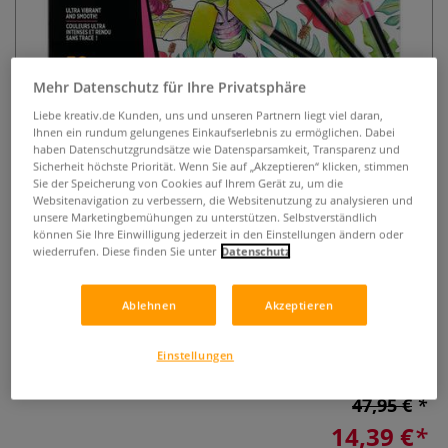
Mehr Datenschutz für Ihre Privatsphäre
Liebe kreativ.de Kunden, uns und unseren Partnern liegt viel daran,
Ihnen ein rundum gelungenes Einkaufserlebnis zu ermöglichen. Dabei
haben Datenschutzgrundsätze wie Datensparsamkeit, Transparenz und
Sicherheit höchste Priorität. Wenn Sie auf „Akzeptieren“ klicken, stimmen
BIC® Intensity Premium
Sie der Speicherung von Cookies auf Ihrem Gerät zu, um die
Buntstifte im 36er Set im
Websitenavigation zu verbessern, die Websitenutzung zu analysieren und
unsere Marketingbemühungen zu unterstützen. Selbstverständlich
Metalletui
können Sie Ihre Einwilligung jederzeit in den Einstellungen ändern oder
wiederrufen. Diese finden Sie unter
Datenschutz
0 Bewertungen
Premium Buntstifte von BIC® im 36er Set im Metalletui mit
Ablehnen
Akzeptieren
hochpigmentierten Minen für intensiven Farbauftrag,
Schattierungen und Farbverläufe.
Mehr
Einstellungen
47,95 €
14,39 €