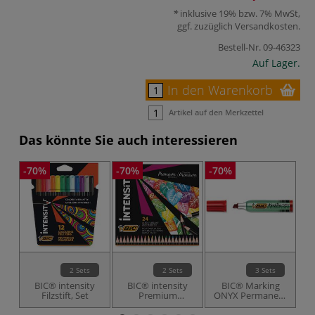
inklusive 19% bzw. 7% MwSt,
ggf. zuzüglich
Versandkosten
.
Bestell-Nr.
09-46323
Auf Lager.
In den Warenkorb
Artikel auf den Merkzettel
Das könnte Sie auch interessieren
-70%
-70%
-70%
2 Sets
2 Sets
3 Sets
BIC® intensity
BIC® intensity
BIC® Marking
BI
Filzstift, Set
Premium
ONYX Permanent
G
Farbstifte-Sets
Marker