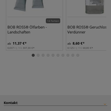
14 Farben
BOB ROSS® Ölfarben -
BOB ROSS® Geruchloser
Landschaften
Verdünner
11,37 €
8,60 €
ab
ab
0,037 l | 1 l:
307,30 €
0,125 l | 1 l:
68,80 €
Kontakt