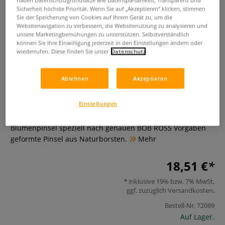
Sicherheit höchste Priorität. Wenn Sie auf „Akzeptieren“ klicken, stimmen
Sie der Speicherung von Cookies auf Ihrem Gerät zu, um die
Websitenavigation zu verbessern, die Websitenutzung zu analysieren und
unsere Marketingbemühungen zu unterstützen. Selbstverständlich
können Sie Ihre Einwilligung jederzeit in den Einstellungen ändern oder
wiederrufen. Diese finden Sie unter
Datenschutz
Ablehnen
Akzeptieren
BOB ROSS® Blumen Filbertpinsel
Einstellungen
0 Bewertungen
Blumenpinsel speziell nach genauen BOB ROSS Vorgaben
geformte Pinsel aus Naturborsten.
Mehr
18,51 €
inklusive 19% bzw. 7% MwSt,
ggf. zuzüglich
Versandkosten
.
Bestell-Nr.
72089
Auf Lager.