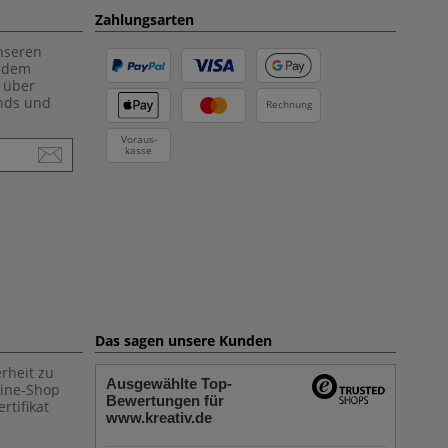
Zahlungsarten
unseren
f dem
 über
ends und
Rechnung
Voraus-
kasse
Das sagen unsere Kunden
rheit zu
Ausgewählte Top-
line-Shop
Bewertungen für
rtifikat
www.kreativ.de