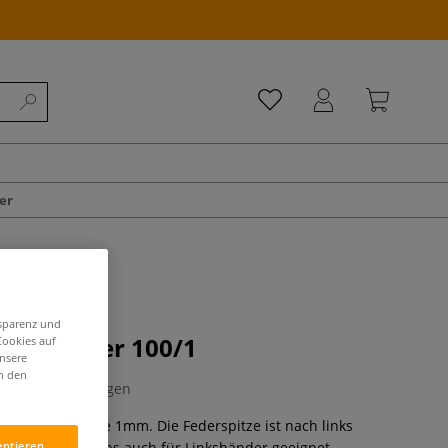
er
nsparenz und
attatfeder 100/1
Cookies auf
unsere
in den
0 Bewertungen
rift, Strichbreite 1mm. Die Federspitze ist nach links
eptieren
ist daher bestens auch für Linkshänder geeignet. -