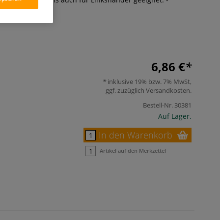
ck.
Mehr
6,86 €
inklusive 19% bzw. 7% MwSt,
ggf. zuzüglich
Versandkosten
.
Bestell-Nr.
30381
Auf Lager.
In den Warenkorb
Artikel auf den Merkzettel