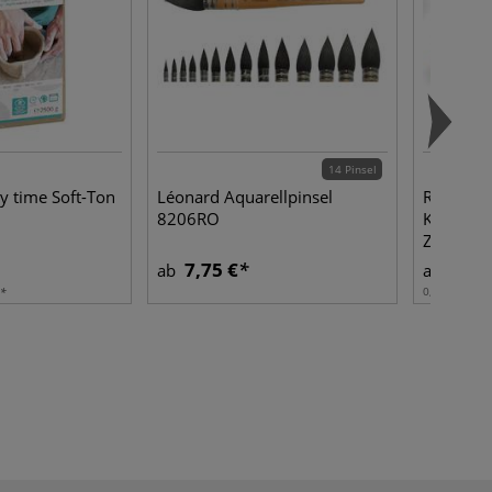
14 Pinsel
 time Soft-Ton
Léonard Aquarellpinsel
ROHRER
8206RO
KLINGNER
Zeichent
7,75 €
4,65
ab
ab
0,012 l | 1 l: