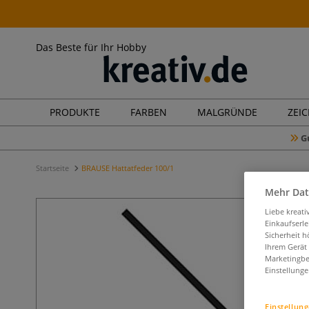
Das Beste für Ihr Hobby
PRODUKTE
FARBEN
MALGRÜNDE
ZEI
G
Startseite
BRAUSE Hattatfeder 100/1
Mehr Dat
Liebe kreat
Einkaufserl
Sicherheit h
Ihrem Gerät
Marketingbe
Einstellunge
Einstellun