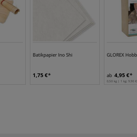
Batikpapier Ino Shi
GLOREX Hobby
1,75 €
4,95 €
ab
0,50 kg | 1 kg:
9,90 €