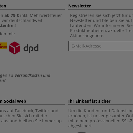
ten
Newsletter
en
ab 79 €
inkl. Mehrwertsteuer
Registrieren Sie sich jetzt für 
n wir deutschlandweit
Newsletter und bleiben Sie au
tenfrei!
Laufenden. Wir informieren Sie
Produktneuheiten, aktuelle Tr
den mit:
Aktionsangebote.
Newsletter
agen zu
Versandkosten und
en
?
im Social Web
Ihr Einkauf ist sicher
uns auf Facebook, Twitter und
Um die Kunden- und Datensiche
tauschen Sie sich mit der
erhöhen, ist unser gesamter On
aus und bleiben Sie immer up
mit einem professionellen SSL-Ze
abgesichert.