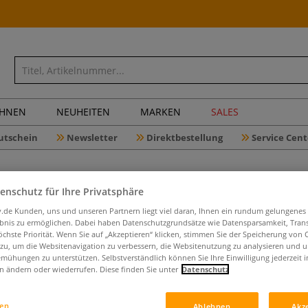
CHNEN
NEUHEITEN
MARKEN
SALES
utschein
Newsletter
Direktbestellung
Service Cent
enschutz für Ihre Privatsphäre
iv.de Kunden, uns und unseren Partnern liegt viel daran, Ihnen ein rundum gelungenes
ebnis zu ermöglichen. Dabei haben Datenschutzgrundsätze wie Datensparsamkeit, Tra
BRAUSE H
öchste Priorität. Wenn Sie auf „Akzeptieren“ klicken, stimmen Sie der Speicherung von 
 zu, um die Websitenavigation zu verbessern, die Websitenutzung zu analysieren und 
mühungen zu unterstützen. Selbstverständlich können Sie Ihre Einwilligung jederzeit 
n ändern oder wiederrufen. Diese finden Sie unter
Datenschutz
Für arabische Sch
gen
Ablehnen
Akz
abgeschrägt und 