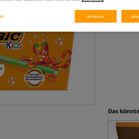
Kreativität und F
gen
Ablehnen
Akz
Das könnte