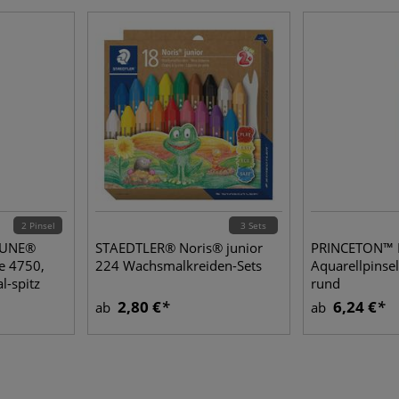
2 Pinsel
3 Sets
TUNE®
STAEDTLER® Noris® junior
PRINCETON™
ie 4750,
224 Wachsmalkreiden-Sets
Aquarellpinsel
l-spitz
rund
2,80 €
6,24 €
ab
ab