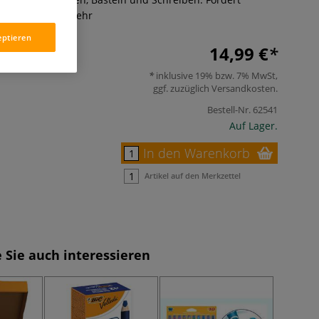
einmotorik.
Mehr
eptieren
14,99 €
inklusive 19% bzw. 7% MwSt,
ggf. zuzüglich
Versandkosten
.
Bestell-Nr.
62541
Auf Lager.
In den Warenkorb
Artikel auf den Merkzettel
 Sie auch interessieren