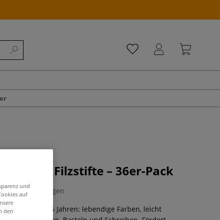
er
 Medium Filzstifte – 36er-Pack
nsparenz und
0 Bewertungen
Cookies auf
unsere
te für Kinder ab 5 Jahren: lebendige Farben, leicht
in den
 ideal zum Malen, Basteln und Schreiben. Fördert