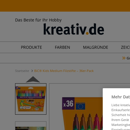
Das Beste für Ihr Hobby
PRODUKTE
FARBEN
MALGRÜNDE
ZEI
G
Startseite
BiC® Kids Medium Filzstifte – 36er-Pack
Mehr Dat
Liebe kreat
Einkaufserl
Sicherheit h
Ihrem Gerät
Marketingbe
Einstellunge