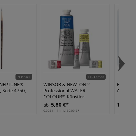
9 Pinsel
115 Farben
 NEPTUNE®
WINSOR & NEWTON™
FABER-C
, Serie 4750,
Professional WATER
ART ERAS
COLOUR™ Künstler-
Aquarellfarbe, einzeln
5,80 €
1,29 €
ab
0,005 l | 1 l:
1.160,00 €