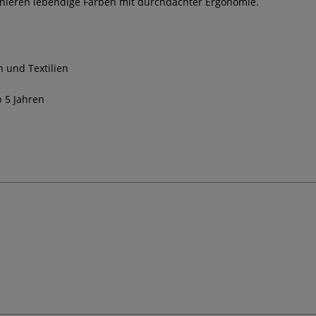
binieren lebendige Farben mit durchdachter Ergonomie.
 und Textilien
b 5 Jahren