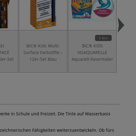
2 Sets
ds
BiC® Kids Multi-
BIC® KIDS
BI
FACE
Surface Farbstifte –
VISAQUARELLE
ec
0er-Set
12er-Set Blau
Aquarell-Fasermaler
EV
Farb
erke in Schule und Freizeit. Die Tinte auf Wasserbasis
e zeichnerischen Fähigkeiten weiterzuentwickeln. Ob fürs