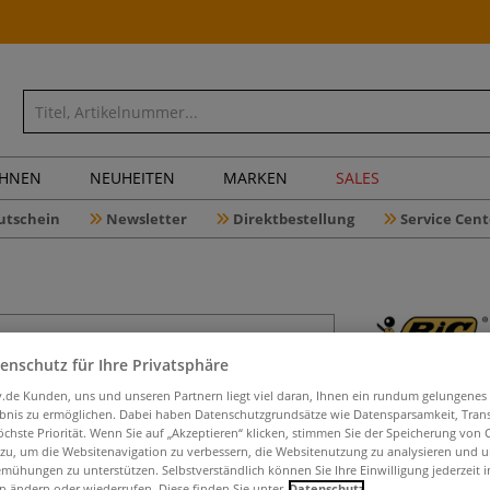
CHNEN
NEUHEITEN
MARKEN
SALES
utschein
Newsletter
Direktbestellung
Service Cent
enschutz für Ihre Privatsphäre
BiC® Kids
iv.de Kunden, uns und unseren Partnern liegt viel daran, Ihnen ein rundum gelungenes
ebnis zu ermöglichen. Dabei haben Datenschutzgrundsätze wie Datensparsamkeit, Tra
öchste Priorität. Wenn Sie auf „Akzeptieren“ klicken, stimmen Sie der Speicherung von 
 zu, um die Websitenavigation zu verbessern, die Websitenutzung zu analysieren und 
36 bunte Filzstif
mühungen zu unterstützen. Selbstverständlich können Sie Ihre Einwilligung jederzeit 
auswaschbar und
n ändern oder wiederrufen. Diese finden Sie unter
Datenschutz