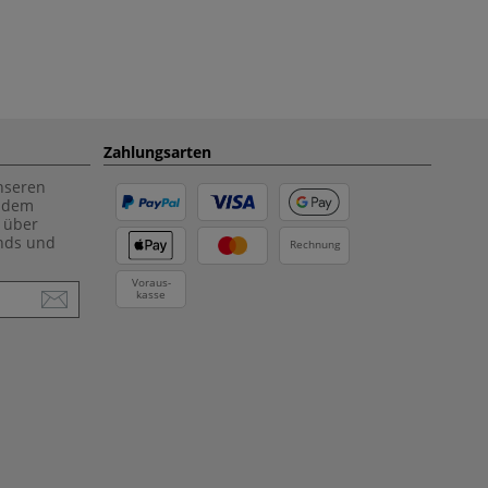
Zahlungsarten
unseren
f dem
 über
ends und
Rechnung
Voraus-
kasse