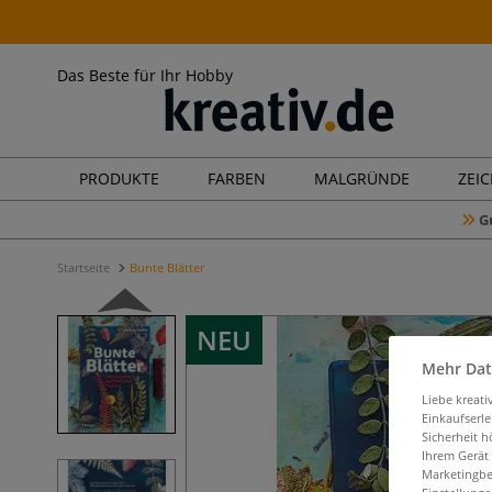
Das Beste für Ihr Hobby
PRODUKTE
FARBEN
MALGRÜNDE
ZEI
G
Startseite
Bunte Blätter
NEU
Mehr Dat
Liebe kreat
Einkaufserl
Sicherheit h
Ihrem Gerät
Marketingbe