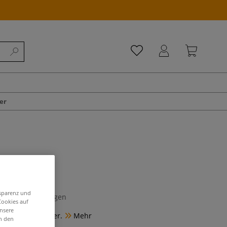
er
tter
nsparenz und
0 Bewertungen
Cookies auf
unsere
f Stoff und Papier.
Mehr
in den