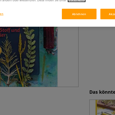
n ändern oder wiederrufen. Diese finden Sie unter
Datenschutz
gen
Ablehnen
Akz
Das könnte