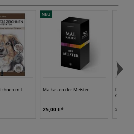
NEU
eichnen mit
Malkasten der Meister
Das ungl
Collagen
25,00 €
24,00 €