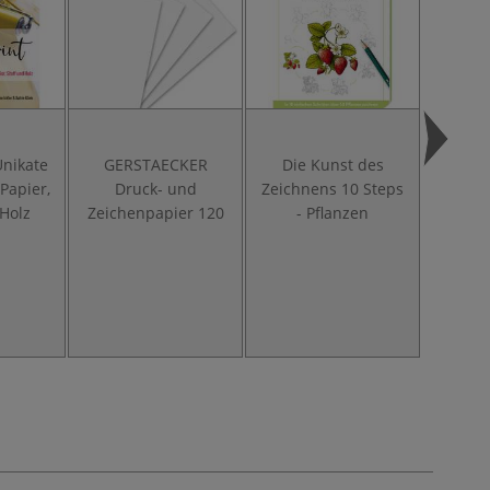
Unikate
GERSTAECKER
Die Kunst des
Bot
Papier,
Druck- und
Zeichnens 10 Steps
Ausdr
 Holz
Zeichenpapier 120
- Pflanzen
Pflanz
Medi