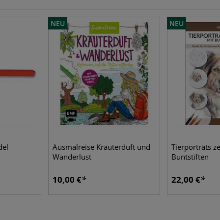
NEU
NEU
del
Ausmalreise Kräuterduft und
Tierporträts z
Wanderlust
Buntstiften
10,00 €
22,00 €