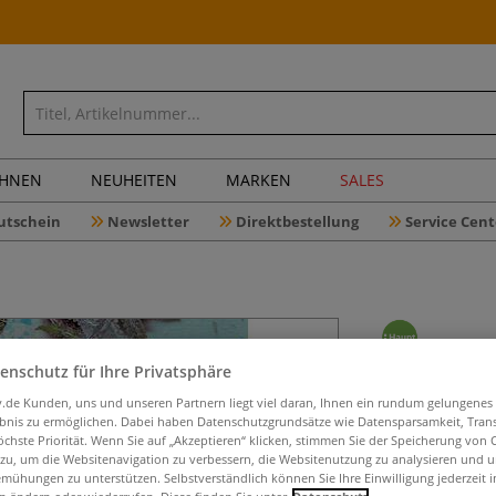
CHNEN
NEUHEITEN
MARKEN
SALES
utschein
Newsletter
Direktbestellung
Service Cent
enschutz für Ihre Privatsphäre
Bunte Blä
iv.de Kunden, uns und unseren Partnern liegt viel daran, Ihnen ein rundum gelungenes
ebnis zu ermöglichen. Dabei haben Datenschutzgrundsätze wie Datensparsamkeit, Tra
öchste Priorität. Wenn Sie auf „Akzeptieren“ klicken, stimmen Sie der Speicherung von 
 zu, um die Websitenavigation zu verbessern, die Websitenutzung zu analysieren und 
Pflanzendruck au
mühungen zu unterstützen. Selbstverständlich können Sie Ihre Einwilligung jederzeit 