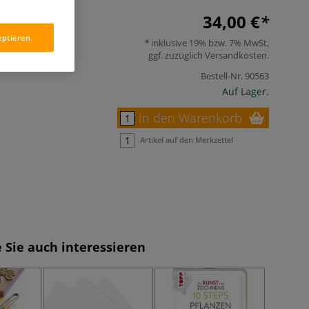
34,00 €
eptieren
inklusive 19% bzw. 7% MwSt,
ggf. zuzüglich
Versandkosten
.
Bestell-Nr.
90563
Auf Lager.
In den Warenkorb
Artikel auf den Merkzettel
 Sie auch interessieren