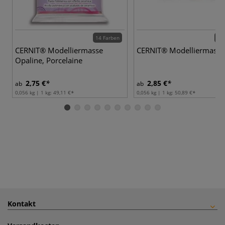
14 Farben
36 
CERNIT® Modelliermasse
CERNIT® Modelliermasse
Opaline, Porcelaine
2,75 €
2,85 €
ab
ab
0,056 kg | 1 kg:
49,11 €
0,056 kg | 1 kg:
50,89 €
Kontakt