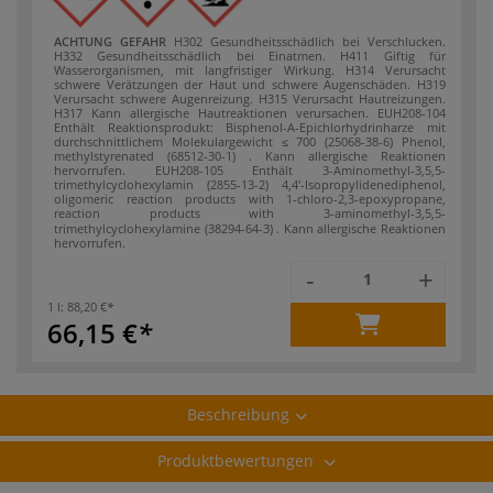
ACHTUNG
GEFAHR
H302 Gesundheitsschädlich bei Verschlucken.
H332 Gesundheitsschädlich bei Einatmen.
H411 Giftig für
Wasserorganismen, mit langfristiger Wirkung.
H314 Verursacht
schwere Verätzungen der Haut und schwere Augenschäden.
H319
Verursacht schwere Augenreizung.
H315 Verursacht Hautreizungen.
H317 Kann allergische Hautreaktionen verursachen.
EUH208-104
Enthält Reaktionsprodukt: Bisphenol-A-Epichlorhydrinharze mit
durchschnittlichem Molekulargewicht ≤ 700 (25068-38-6)
Phenol,
methylstyrenated (68512-30-1) . Kann allergische Reaktionen
hervorrufen.
EUH208-105 Enthält 3-Aminomethyl-3,5,5-
trimethylcyclohexylamin (2855-13-2)
4,4'-Isopropylidenediphenol,
oligomeric reaction products with 1-chloro-2,3-epoxypropane,
reaction products with 3-aminomethyl-3,5,5-
trimethylcyclohexylamine (38294-64-3) . Kann allergische Reaktionen
hervorrufen.
-
+
1 l:
88,20 €
66,15 €
Beschreibung
Produktbewertungen