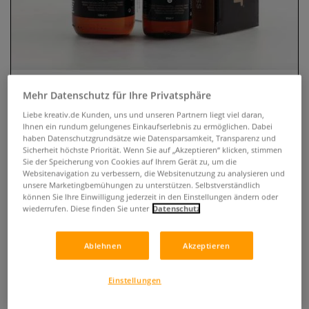
Mehr Datenschutz für Ihre Privatsphäre
Liebe kreativ.de Kunden, uns und unseren Partnern liegt viel daran,
Ihnen ein rundum gelungenes Einkaufserlebnis zu ermöglichen. Dabei
haben Datenschutzgrundsätze wie Datensparsamkeit, Transparenz und
Sicherheit höchste Priorität. Wenn Sie auf „Akzeptieren“ klicken, stimmen
CERNIT® Finish Glass Epoxidharz
Sie der Speicherung von Cookies auf Ihrem Gerät zu, um die
Websitenavigation zu verbessern, die Websitenutzung zu analysieren und
0 Bewertungen
unsere Marketingbemühungen zu unterstützen. Selbstverständlich
können Sie Ihre Einwilligung jederzeit in den Einstellungen ändern oder
wiederrufen. Diese finden Sie unter
Datenschutz
CERNIT® Finish Glass ist ein 2 Komponenten Epoxidharz,
der glasähnliche Härte und Transparenz erzeugt.
Anwendbar auf zahlreichen Untergründen.
Mehr
Ablehnen
Akzeptieren
ab
22,65 €
Einstellungen
0,18 l | 1 l:
125,83 €