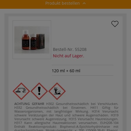
Produkt bestellen
Bestell-Nr.
55208
Nicht auf Lager.
120 ml + 60 ml
ACHTUNG
GEFAHR
H302 Gesundheitsschädlich bei Verschlucken.
H332 Gesundheitsschädlich bei Einatmen.
H411 Giftig für
Wasserorganismen, mit langfristiger Wirkung.
H314 Verursacht
schwere Verätzungen der Haut und schwere Augenschäden.
H319
Verursacht schwere Augenreizung.
H315 Verursacht Hautreizungen.
H317 Kann allergische Hautreaktionen verursachen.
EUH208-104
Enthält Reaktionsprodukt: Bisphenol-A-Epichlorhydrinharze mit
durchschnittlichem Molekulargewicht ≤ 700 (25068-38-6)
Phenol,