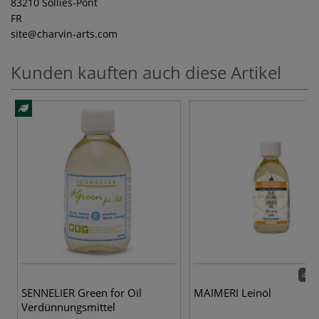
83210 Sollies-Pont
FR
site
@charvin-arts.com
Kunden kauften auch diese Artikel
4 Va
SENNELIER Green for Oil
MAIMERI Leinöl
Verdünnungsmittel