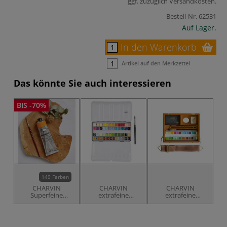
ggf. zuzüglich
Versandkosten
.
Bestell-Nr.
62531
Auf Lager.
In den Warenkorb
Artikel auf den Merkzettel
Das könnte Sie auch interessieren
BIS -70%
149 Farben
CHARVIN
CHARVIN
CHARVIN
Superfeine
extrafeine
extrafeine
Ölfarben
Aquarellfarbe 48 x
Aquarellfarbe im
1/2 Näpf. inkl. 1
Travel Bag, 24 x
Pinsel,
1/2 Näpf. mit
Metallkasten
Zubehör,