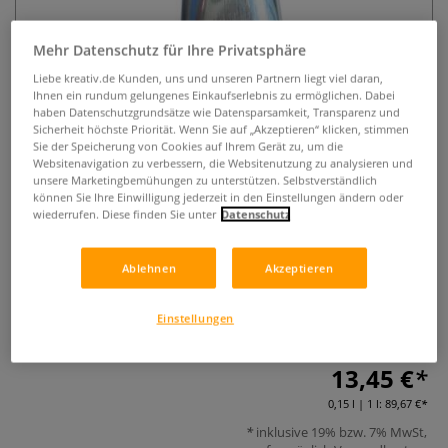
Mehr Datenschutz für Ihre Privatsphäre
Liebe kreativ.de Kunden, uns und unseren Partnern liegt viel daran,
Ihnen ein rundum gelungenes Einkaufserlebnis zu ermöglichen. Dabei
haben Datenschutzgrundsätze wie Datensparsamkeit, Transparenz und
Sicherheit höchste Priorität. Wenn Sie auf „Akzeptieren“ klicken, stimmen
Sie der Speicherung von Cookies auf Ihrem Gerät zu, um die
Websitenavigation zu verbessern, die Websitenutzung zu analysieren und
CHARVIN Feine Ölfarbe –
unsere Marketingbemühungen zu unterstützen. Selbstverständlich
Titanweiß Special, 150 ml
können Sie Ihre Einwilligung jederzeit in den Einstellungen ändern oder
wiederrufen. Diese finden Sie unter
Datenschutz
0 Bewertungen
Ablehnen
Akzeptieren
Titanweiß Special von CHARVIN FINE OIL: deckend, cremig &
lichtbeständig. 150 ml in Künstlerqualität mit Mohnöl –
Einstellungen
ideal für Impasto & klassische Techniken.
Mehr
13,45 €
0,15 l | 1 l:
89,67 €
inklusive 19% bzw. 7% MwSt,