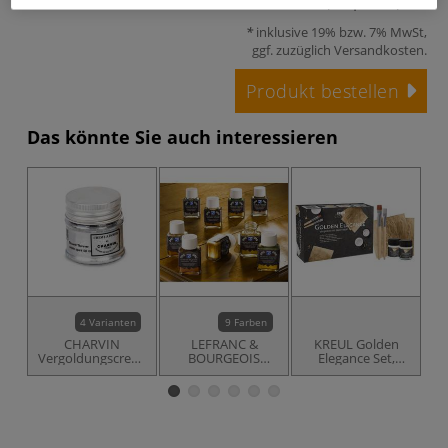
0,03 l | 1 l:
716,67 €
inklusive 19% bzw. 7% MwSt,
ggf. zuzüglich
Versandkosten
.
Produkt bestellen
Das könnte Sie auch interessieren
4 Varianten
9 Farben
CHARVIN
LEFRANC &
KREUL Golden
Vergoldungscreme,
BOURGEOIS
Elegance Set,
30 ml
Flüssige
Vergolden mit
Vergoldung
Blattmetall