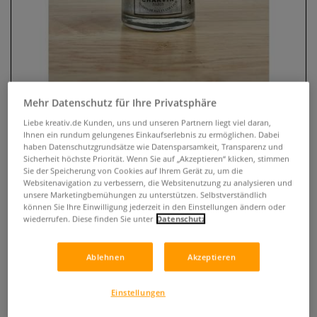
Mehr Datenschutz für Ihre Privatsphäre
Liebe kreativ.de Kunden, uns und unseren Partnern liegt viel daran,
Ihnen ein rundum gelungenes Einkaufserlebnis zu ermöglichen. Dabei
haben Datenschutzgrundsätze wie Datensparsamkeit, Transparenz und
CHARVIN Vergoldungsmittel
Sicherheit höchste Priorität. Wenn Sie auf „Akzeptieren“ klicken, stimmen
Sie der Speicherung von Cookies auf Ihrem Gerät zu, um die
Websitenavigation zu verbessern, die Websitenutzung zu analysieren und
0 Bewertungen
unsere Marketingbemühungen zu unterstützen. Selbstverständlich
können Sie Ihre Einwilligung jederzeit in den Einstellungen ändern oder
Flüssiges CHARVIN Vergoldungsmittel im 30-ml-Gebinde für
wiederrufen. Diese finden Sie unter
Datenschutz
dekorative Vergoldungen, Metall-Effekte und
Ausbesserungen. Mit dem Pinsel aufzutragen und in
Ablehnen
Akzeptieren
mehreren Farbtönen erhältlich.
Mehr
Einstellungen
21,50 €