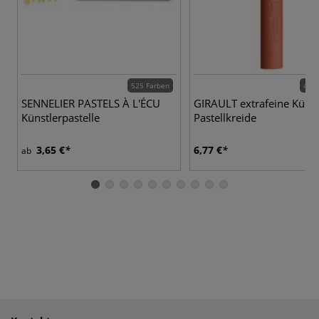
525 Farben
400 
SENNELIER PASTELS À L'ÉCU
GIRAULT extrafeine Künst
Künstlerpastelle
Pastellkreide
3,65 €
6,77 €
ab