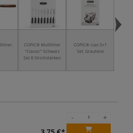
iliner,
COPIC® Multiliner
COPIC® ciao 5+1
COPIC®
"Classic" Schwarz
Set, Grautöne
Leucht
Set 8 Strichstärken
-
+
3,75 €