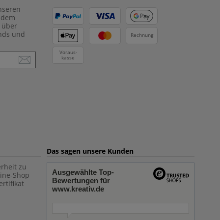
unseren
f dem
 über
ends und
Rechnung
Voraus-
kasse
Das sagen unsere Kunden
rheit zu
Ausgewählte Top-
line-Shop
Bewertungen für
rtifikat
www.kreativ.de