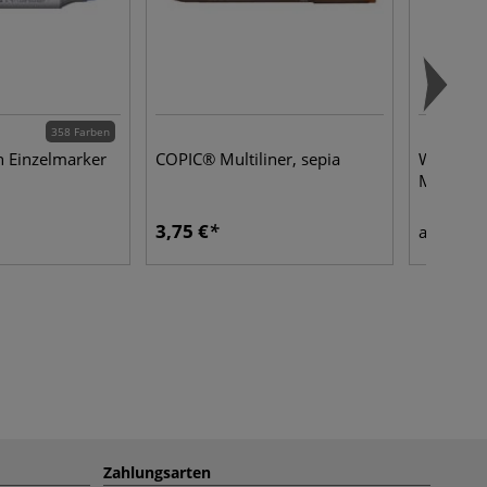
358 Farben
 Einzelmarker
COPIC® Multiliner, sepia
WINSOR
Markerbl
3,75 €
15,6
ab
Zahlungsarten