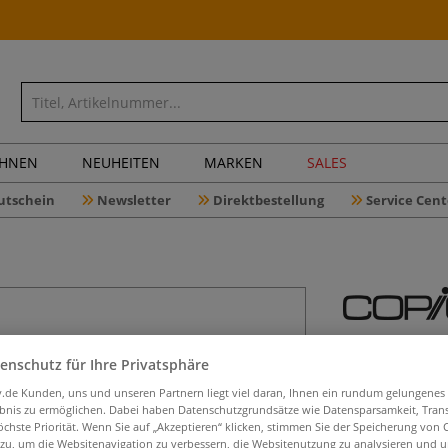
CHNEN
NEUHEITEN
MARKEN
SALES
utschein
Newsletter
Direktbestellung
Service Cent
COPIC® M
enschutz für Ihre Privatsphäre
iv.de Kunden, uns und unseren Partnern liegt viel daran, Ihnen ein rundum gelungenes
ebnis zu ermöglichen. Dabei haben Datenschutzgrundsätze wie Datensparsamkeit, Tra
COPIC® Multiline
öchste Priorität. Wenn Sie auf „Akzeptieren“ klicken, stimmen Sie der Speicherung von 
 zu, um die Websitenavigation zu verbessern, die Websitenutzung zu analysieren und 
Die Multiliner s