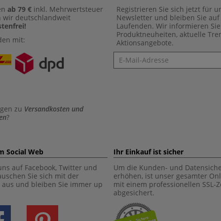
en
ab 79 €
inkl. Mehrwertsteuer
Registrieren Sie sich jetzt für 
n wir deutschlandweit
Newsletter und bleiben Sie au
tenfrei!
Laufenden. Wir informieren Sie
Produktneuheiten, aktuelle Tr
den mit:
Aktionsangebote.
Newsletter
agen zu
Versandkosten und
en
?
im Social Web
Ihr Einkauf ist sicher
uns auf Facebook, Twitter und
Um die Kunden- und Datensiche
tauschen Sie sich mit der
erhöhen, ist unser gesamter On
aus und bleiben Sie immer up
mit einem professionellen SSL-Ze
abgesichert.