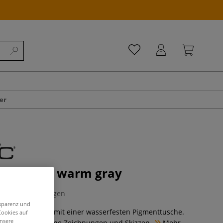
er
ultiliner, warm gray
0 Bewertungen
nsparenz und
r sind Fineliner mit einer wasserfesten Pigmenttusche.
Cookies auf
unsere
ind perfekt für feine Zeichnungen und Skizzen.
Mehr