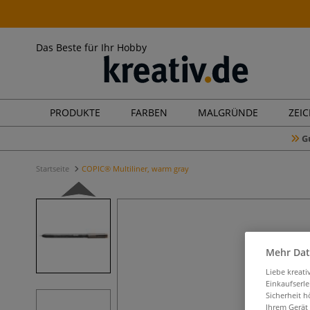
Das Beste für Ihr Hobby
PRODUKTE
FARBEN
MALGRÜNDE
ZEI
G
Startseite
COPIC® Multiliner, warm gray
Mehr Dat
Liebe kreat
Einkaufserl
Sicherheit h
Ihrem Gerät