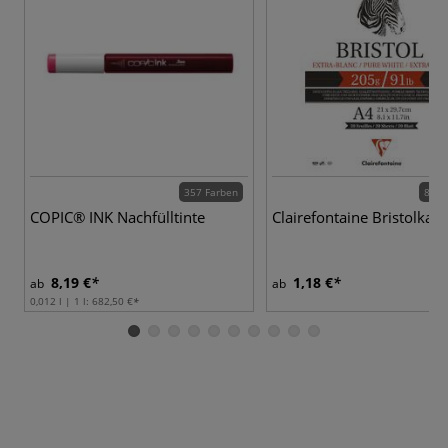
357 Farben
8 Va
COPIC® INK Nachfülltinte
Clairefontaine Bristolkar
8,19 €
1,18 €
ab
ab
0,012 l | 1 l:
682,50 €