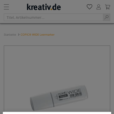
Startseite
COPIC® WIDE Leermarker