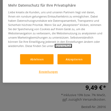
Mehr Datenschutz für Ihre Privatsphäre
Liebe kreativ.de Kunden, uns und unseren Partnern liegt viel daran,
Ihnen ein rundum gelungenes Einkaufserlebnis zu ermöglichen. Dabei
haben Datenschutzgrundsätze wie Datensparsamkeit, Transparenz und
Sicherheit höchste Priorität. Wenn Sie auf „Akzeptieren“ klicken, stimmen
Sie der Speicherung von Cookies auf Ihrem Gerät zu, um die
Websitenavigation zu verbessern, die Websitenutzung zu analysieren und
unsere Marketingbemühungen zu unterstützen. Selbstverständlich
COPIC® WIDE Leermarker
können Sie Ihre Einwilligung jederzeit in den Einstellungen ändern oder
wiederrufen. Diese finden Sie unter
Datenschutz
0 Bewertungen
Ablehnen
Akzeptieren
COPIC® WIDE Leermarker ist geeignet zum Einsatz
selbstgemischter Farben. Er ist mit COPIC® INK Tinte
Einstellungen
nachfüllbar. - Preis pro Marker.
Mehr
9,49 €
inklusive 19% bzw. 7% MwSt,
ggf. zuzüglich
Versandkosten
.
Bestell-Nr.
26916