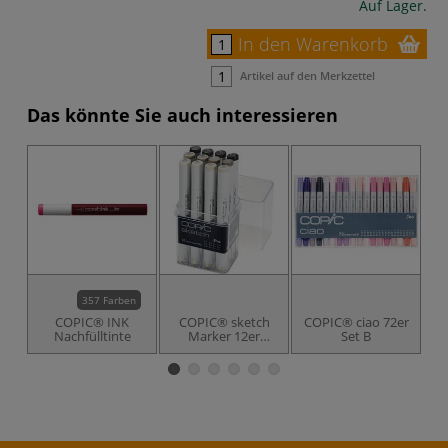
Auf Lager.
In den Warenkorb
Artikel auf den Merkzettel
Das könnte Sie auch interessieren
357 Farben
COPIC® INK
COPIC® sketch
COPIC® ciao 72er
Nachfülltinte
Marker 12er
Set B
Ma
Grautöne-Set WG