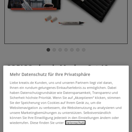
COPIC® classic Marker Set 12er
Architektur-Farben im Wallet
Mehr Datenschutz für Ihre Privatsphäre
Liebe kreativ.de Kunden, uns und unseren Partnern liegt viel daran,
0 Bewertungen
Ihnen ein rundum gelungenes Einkaufserlebnis zu ermöglichen. Dabei
haben Datenschutzgrundsätze wie Datensparsamkeit, Transparenz und
COPIC® Marker classic ist Europas Marker Nr.1! Erfahrene
Sicherheit höchste Priorität. Wenn Sie auf „Akzeptieren“ klicken, stimmen
Sie der Speicherung von Cookies auf Ihrem Gerät zu, um die
Designer entwickelten spezielle COPIC® Themensets. Mit
Websitenavigation zu verbessern, die Websitenutzung zu analysieren und
nur 12 COPIC® (11 Farben plus Schwarz) lassen sich
unsere Marketingbemühungen zu unterstützen. Selbstverständlich
spezifische Themen-Bereiche komplett darstellen.
Mehr
können Sie Ihre Einwilligung jederzeit in den Einstellungen ändern oder
wiederrufen. Diese finden Sie unter
Datenschutz