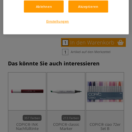
77,29 €
Ablehnen
Akzeptieren
inklusive 19% bzw. 7% MwSt,
ggf. zuzüglich
Versandkosten
.
Einstellungen
Bestell-Nr.
26988
Auf Lager.
In den Warenkorb
Artikel auf den Merkzettel
Das könnte Sie auch interessieren
357 Farben
213 Farben
COPIC® INK
COPIC® classic
COPIC® ciao 72er
Nachfülltinte
Marker
Set B