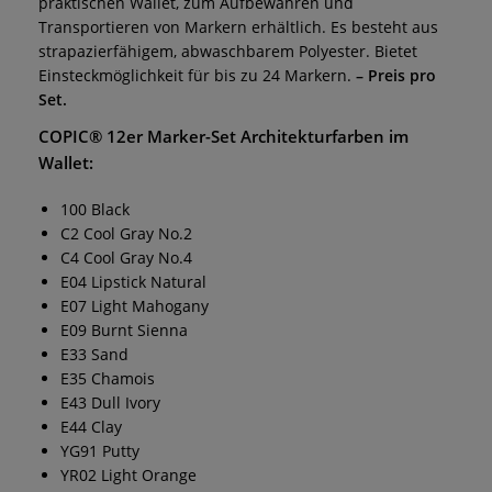
praktischen Wallet, zum Aufbewahren und
Transportieren von Markern erhältlich. Es besteht aus
strapazierfähigem, abwaschbarem Polyester. Bietet
Einsteckmöglichkeit für bis zu 24 Markern.
– Preis pro
Set.
COPIC® 12er Marker-Set Architekturfarben im
Wallet:
100 Black
C2 Cool Gray No.2
C4 Cool Gray No.4
E04 Lipstick Natural
E07 Light Mahogany
E09 Burnt Sienna
E33 Sand
E35 Chamois
E43 Dull Ivory
E44 Clay
YG91 Putty
YR02 Light Orange