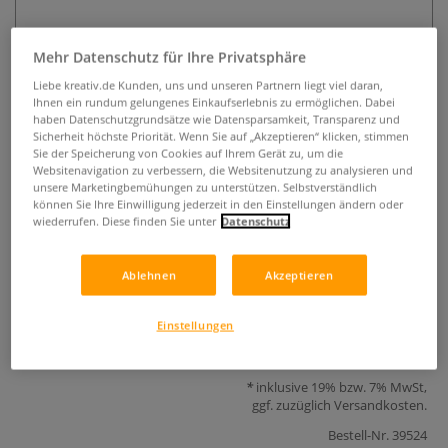
Mehr Datenschutz für Ihre Privatsphäre
Liebe kreativ.de Kunden, uns und unseren Partnern liegt viel daran,
Ihnen ein rundum gelungenes Einkaufserlebnis zu ermöglichen. Dabei
haben Datenschutzgrundsätze wie Datensparsamkeit, Transparenz und
Sicherheit höchste Priorität. Wenn Sie auf „Akzeptieren“ klicken, stimmen
Sie der Speicherung von Cookies auf Ihrem Gerät zu, um die
CREARTEC Enkaustic
Websitenavigation zu verbessern, die Websitenutzung zu analysieren und
unsere Marketingbemühungen zu unterstützen. Selbstverständlich
Heißmalpinsel, 41 mm
können Sie Ihre Einwilligung jederzeit in den Einstellungen ändern oder
wiederrufen. Diese finden Sie unter
Datenschutz
0 Bewertungen
Ablehnen
Akzeptieren
Heißmalpinsel 41 mm für flächige Enkaustikarbeiten.
Mehr
Einstellungen
4,70 €
inklusive 19% bzw. 7% MwSt,
ggf. zuzüglich
Versandkosten
.
Bestell-Nr.
39524