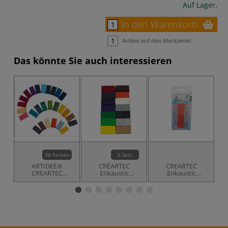
Auf Lager.
In den Warenkorb
Artikel auf den Merkzettel
Das könnte Sie auch interessieren
38 Farben
5 Sets
ARTIDEE®
CREARTEC
CREARTEC
CREARTEC
Enkaustic
Enkaustic
Enkaustik
Malfarben Sets
Schwamm 2er Set
Ü
Malblöcke