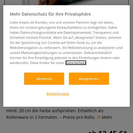
Mehr Datenschutz für Ihre Privatsphäre
Liebe kreativ.de Kunden, uns und unseren Partnern liegt viel daran,
Ihnen ein rundum gelungenes Einkaufserlebnis zu ermöglichen. Dabei
haben Datenschutzgrundsätze wie Datensparsamkeit, Transparenz und
Sicherheit höchste Priorität. Wenn Sie auf „Akzeptieren“ klicken, stimmen
Sie der Speicherung von Cookies auf Ihrem Gerät zu, um die
Websitenavigation zu verbessern, die Websitenutzung zu analysieren und
unsere Marketingbemühungen zu unterstützen. Selbstverständlich
können Sie Ihre Einwilligung jederzeit in den Einstellungen ändern oder
wiederrufen. Diese finden Sie unter
Datenschutz
CRESCENT® GRAFFITI-Papier
Ablehnen
Akzeptieren
0 Bewertungen
Speziell für Sprühfarbe und Marker konzipiertes Papier. Die
Einstellungen
Papier-Oberfläche nimmt die Farbe sehr gut ohne zu
verlaufen auf. Wichtig ist, dass Sie in einem Abstand von
mind. 20 cm die Farbe aufsprühen. Erhältlich als
Rollenware in 2 Formaten. – Preise pro Rolle.
Mehr