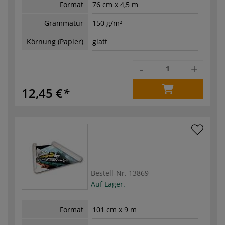
Format
76 cm x 4,5 m
Grammatur
150 g/m²
Körnung (Papier)
glatt
-
+
12,45 €
Bestell-Nr.
13869
Auf Lager.
Format
101 cm x 9 m