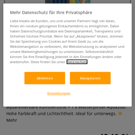
Mehr Datenschutz für Ihre Privatsphäre
Liebe kreativ.de Kunden, uns und unseren Partnern liegt viel daran,
Ihnen ein rundum gelungenes Einkaufserlebnis zu ermöglichen. Dabei
haben Datenschutzgrundsätze wie Datensparsamkeit, Transparenz und
Sicherheit höchste Priorität. Wenn Sie auf „Akzeptieren“ klicken, stimmen
Sie der Speicherung von Cookies auf Ihrem Gerät zu, um die
Websitenavigation zu verbessern, die Websitenutzung zu analysieren und
unsere Marketingbemühungen zu unterstützen. Selbstverständlich
können Sie Ihre Einwilligung jederzeit in den Einstellungen ändern oder
wiederrufen. Diese finden Sie unter
Datenschutz
CRETACOLOR® Marino
Zeichenset, wasservermalbar
Ablehnen
Akzeptieren
0 Bewertungen
Einstellungen
Das CRETACOLOR® Marino Zeichenset enthält 5 x
aquarellierbare Künstlerstifte + 1 x Wasserpinsel Aqua2Go.
Hohe Farbkraft und Lichtechtheit. Ideal für unterwegs.
Mehr