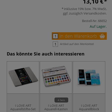
13,10 €
inklusive 19% bzw. 7% MwSt,
ggf. zuzüglich
Versandkosten
.
Bestell-Nr.
66652
Auf Lager.
In den Warenkorb
Artikel auf den Merkzettel
Das könnte Sie auch interessieren
4 Sets
I LOVE ART
I LOVE ART
I LOVE ART
Aquarellstifte-Set
Aquarell-Kasten
Aquarellblock
A