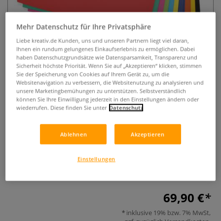
Mehr Datenschutz für Ihre Privatsphäre
Liebe kreativ.de Kunden, uns und unseren Partnern liegt viel daran,
Ihnen ein rundum gelungenes Einkaufserlebnis zu ermöglichen. Dabei
haben Datenschutzgrundsätze wie Datensparsamkeit, Transparenz und
Sicherheit höchste Priorität. Wenn Sie auf „Akzeptieren“ klicken, stimmen
Sie der Speicherung von Cookies auf Ihrem Gerät zu, um die
Websitenavigation zu verbessern, die Websitenutzung zu analysieren und
Clairefontaine MAYA farbiges
unsere Marketingbemühungen zu unterstützen. Selbstverständlich
Bastelpapier, 250er-Sortiment
können Sie Ihre Einwilligung jederzeit in den Einstellungen ändern oder
wiederrufen. Diese finden Sie unter
Datenschutz
0 Bewertungen
Ablehnen
Akzeptieren
250 Bogen farbiges Papier, je 25 Bogen der Farben. Format:
50 cm x 70 cm, 120 g/qm. Das Papier ist tiefgefärbt,
Einstellungen
lichtbeständig und hat auf beiden Seiten eine glatte
Oberfläche.
Mehr
69,90 €
inklusive 19% bzw. 7% MwSt,