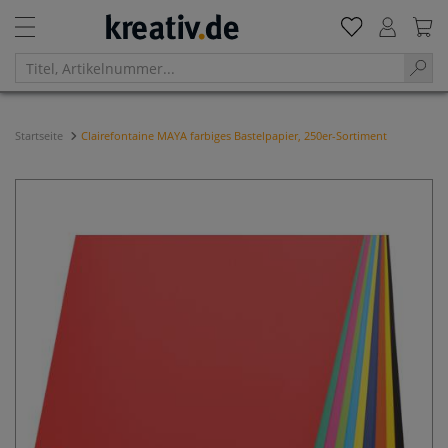
Startseite
Clairefontaine MAYA farbiges Bastelpapier, 250er-Sortiment