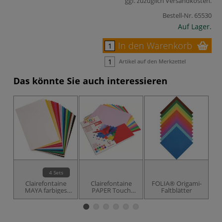
ggf. zuzüglich
Versandkosten
.
Bestell-Nr.
65530
Auf Lager.
In den Warenkorb
Artikel auf den Merkzettel
Das könnte Sie auch interessieren
4 Sets
Clairefontaine
Clairefontaine
FOLIA® Origami-
F
MAYA farbiges
PAPER Touch
Faltblätter
Bastelpapier,
Origamipapier
28er-Sortiment
Bastelmappe
lebhafte Farbtöne