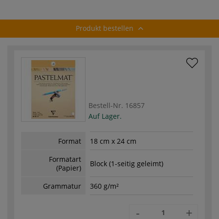
Produkt bestellen
Bestell-Nr.
16857
Auf Lager.
Format
18 cm x 24 cm
Formatart
Block (1-seitig geleimt)
(Papier)
Grammatur
360 g/m²
-
+