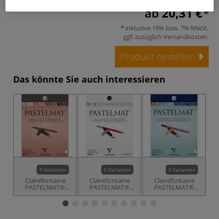
ab
20,31 €
inklusive 19% bzw. 7% MwSt,
ggf. zuzüglich
Versandkosten
.
Produkt bestellen
Das könnte Sie auch interessieren
3 Varianten
3 Varianten
3 Varianten
Clairefontaine
Clairefontaine
Clairefontaine
PASTELMAT®
PASTELMAT®
PASTELMAT®
Version 2
Pastellblock
Pastellblock,
P
Pastellblock
Version 3, weiß
Version 4