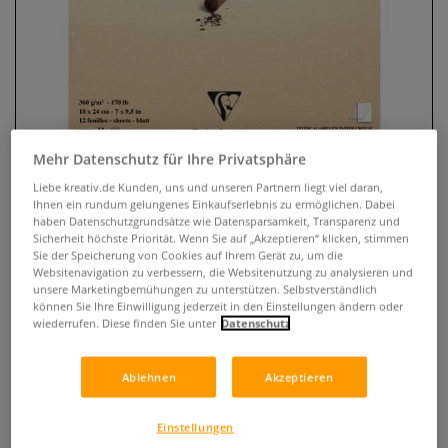
Mehr Datenschutz für Ihre Privatsphäre
Liebe kreativ.de Kunden, uns und unseren Partnern liegt viel daran,
Ihnen ein rundum gelungenes Einkaufserlebnis zu ermöglichen. Dabei
Clairefontaine PASTELMAT®
haben Datenschutzgrundsätze wie Datensparsamkeit, Transparenz und
Sicherheit höchste Priorität. Wenn Sie auf „Akzeptieren“ klicken, stimmen
Sortierung 1 Pastellblock
Sie der Speicherung von Cookies auf Ihrem Gerät zu, um die
Websitenavigation zu verbessern, die Websitenutzung zu analysieren und
unsere Marketingbemühungen zu unterstützen. Selbstverständlich
2 Bewertungen
können Sie Ihre Einwilligung jederzeit in den Einstellungen ändern oder
wiederrufen. Diese finden Sie unter
Datenschutz
Den sehr feinkörnigen Pastellkarton in 360 g/qm, mit
samtartiger Oberfläche gibt es auch als kopfseitig geleimte
Blöcke. Zwischenblätter aus Transparentpapier. Eine
Ablehnen
Akzeptieren
Fixierung der Pastellmalerei ist nicht mehr notwendig.
Mehr
Einstellungen