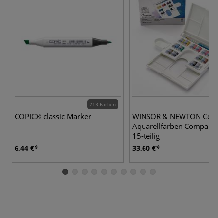
213 Farben
COPIC® classic Marker
WINSOR & NEWTON Cot
Aquarellfarben Compact S
15-teilig
6,44 €
33,60 €