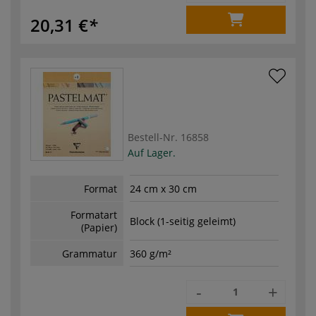
20,31 €
Bestell-Nr.
16858
Auf Lager.
Format
24 cm x 30 cm
Formatart
Block (1-seitig geleimt)
(Papier)
Grammatur
360 g/m²
-
+