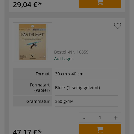
29,04 €
Bestell-Nr.
16859
Auf Lager.
Format
30 cm x 40 cm
Formatart
Block (1-seitig geleimt)
(Papier)
Grammatur
360 g/m²
-
+
47,17 €