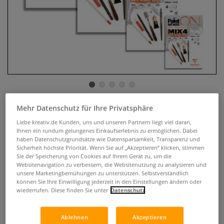
Mehr Datenschutz für Ihre Privatsphäre
Clairefontaine Paint ON Mix
Liebe kreativ.de Kunden, uns und unseren Partnern liegt viel daran,
Media MIX4 Block, 12 Blatt
Ihnen ein rundum gelungenes Einkaufserlebnis zu ermöglichen. Dabei
haben Datenschutzgrundsätze wie Datensparsamkeit, Transparenz und
0 Bewertungen
Sicherheit höchste Priorität. Wenn Sie auf „Akzeptieren“ klicken, stimmen
Sie der Speicherung von Cookies auf Ihrem Gerät zu, um die
Websitenavigation zu verbessern, die Websitenutzung zu analysieren und
Mixed-Media Papierblock mit 4 verschiedenen weißen Paint
unsere Marketingbemühungen zu unterstützen. Selbstverständlich
ON Papieren und 3 Oberflächenstrukturen, 12 Blatt, 250
können Sie Ihre Einwilligung jederzeit in den Einstellungen ändern oder
g/qm.
Mehr
wiederrufen. Diese finden Sie unter
Datenschutz
ab
2,50 €
Ablehnen
Akzeptieren