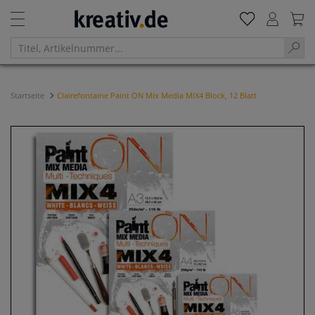
Startseite
Clairefontaine Paint ON Mix Media MIX4 Block, 12 Blatt