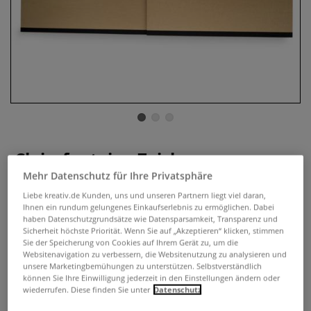
Clairefontaine Zeichenmappe
Kraft, braun
Mehr Datenschutz für Ihre Privatsphäre
Liebe kreativ.de Kunden, uns und unseren Partnern liegt viel daran,
2 Bewertungen
Ihnen ein rundum gelungenes Einkaufserlebnis zu ermöglichen. Dabei
haben Datenschutzgrundsätze wie Datensparsamkeit, Transparenz und
Praktische Sammelmappe für Zeichnungen und Unterlagen
Sicherheit höchste Priorität. Wenn Sie auf „Akzeptieren“ klicken, stimmen
Sie der Speicherung von Cookies auf Ihrem Gerät zu, um die
aus robuster, starker Graupappe mit elastischen
Websitenavigation zu verbessern, die Websitenutzung zu analysieren und
Eckspannern bzw. Bändern, ohne Innenklappen.
Mehr
unsere Marketingbemühungen zu unterstützen. Selbstverständlich
können Sie Ihre Einwilligung jederzeit in den Einstellungen ändern oder
wiederrufen. Diese finden Sie unter
Datenschutz
ab
8,29 €