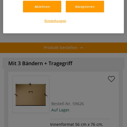
inklusive 19% bzw. 7% MwSt,
Ablehnen
Akzeptieren
ggf. zuzüglich
Versandkosten
.
Produkt bestellen
Einstellungen
Produkt bestellen
Mit 3 Bändern + Tragegriff
Bestell-Nr.
59626
Auf Lager.
Innenformat 56 cm x 76 cm,