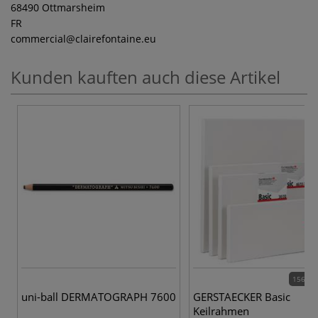
68490 Ottmarsheim
FR
commercial
@clairefontaine.eu
Kunden kauften auch diese Artikel
156 Va
uni-ball DERMATOGRAPH 7600
GERSTAECKER Basic
Keilrahmen