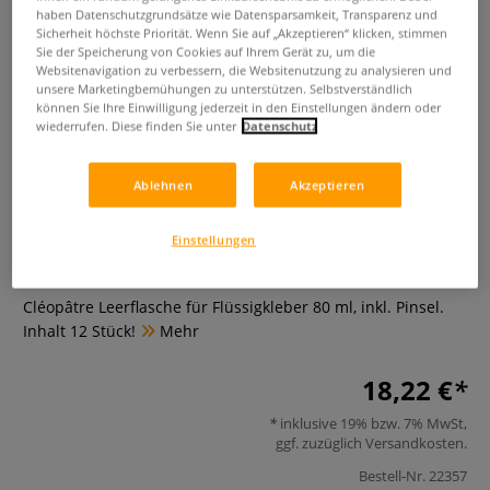
haben Datenschutzgrundsätze wie Datensparsamkeit, Transparenz und
Sicherheit höchste Priorität. Wenn Sie auf „Akzeptieren“ klicken, stimmen
Sie der Speicherung von Cookies auf Ihrem Gerät zu, um die
Websitenavigation zu verbessern, die Websitenutzung zu analysieren und
unsere Marketingbemühungen zu unterstützen. Selbstverständlich
können Sie Ihre Einwilligung jederzeit in den Einstellungen ändern oder
wiederrufen. Diese finden Sie unter
Datenschutz
Cléopâtre Leerflaschen für
Ablehnen
Akzeptieren
Flüssigkleber, 12 Stück
Einstellungen
0 Bewertungen
Cléopâtre Leerflasche für Flüssigkleber 80 ml, inkl. Pinsel.
Inhalt 12 Stück!
Mehr
18,22 €
inklusive 19% bzw. 7% MwSt,
ggf. zuzüglich
Versandkosten
.
Bestell-Nr.
22357