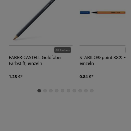
48 Farben
59 
FABER-CASTELL Goldfaber
STABILO® point 88® Fine
Farbstift, einzeln
einzeln
1,25 €
0,84 €