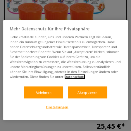
Mehr Datenschutz für Ihre Privatsphäre
Liebe kreativ.de Kunden, uns und unseren Partnern liegt viel daran,
Ihnen ein rundum gelungenes Einkaufserlebnis zu ermöglichen. Dabei
haben Datenschutzgrundsätze wie Datensparsamkeit, Transparenz und
Sicherheit höchste Priorität. Wenn Sie auf „Akzeptieren“ klicken, stimmen
Sie der Speicherung von Cookies auf Ihrem Gerät zu, um die
Websitenavigation zu verbessern, die Websitenutzung zu analysieren und
Cléopâtre P’tit Pot Maltinte Set
unsere Marketingbemühungen zu unterstützen. Selbstverständlich
können Sie Ihre Einwilligung jederzeit in den Einstellungen ändern oder
mit 10 Töpfe je 45 ml
wiederrufen. Diese finden Sie unter
Datenschutz
0 Bewertungen
Ablehnen
Akzeptieren
Wasserbasiertes Maltinte Set mit zehn farbintensiven
Töpfen je fünfundvierzig Milliliter und integriertem Pinsel,
Einstellungen
ideal für Schule, Freizeit und kreative Projekte.
Mehr
25,45 €