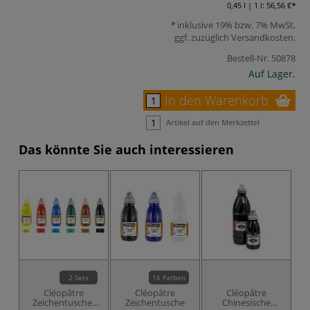
0,45 l | 1 l:
56,56 €
inklusive 19% bzw. 7% MwSt,
ggf. zuzüglich
Versandkosten
.
Bestell-Nr.
50878
Auf Lager.
In den Warenkorb
Artikel auf den Merkzettel
Das könnte Sie auch interessieren
2 Sets
16 Farben
Cléopâtre
Cléopâtre
Cléopâtre
Zeichentusche-
Zeichentusche
Chinesische