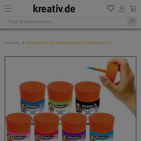
Startseite
Cléopâtre P’tit Pot Maltinte Set mit 10 Töpfe je 45 ml