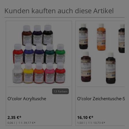
Kunden kauften auch diese Artikel
13 Farben
O’color Acryltusche
O’color Zeichentusche-Set
2,35 €
16,10 €
0,06 l | 1 l:
39,17 €
1,50 l | 1 l:
10,73 €