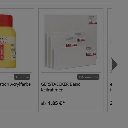
38 Farben
156 Varianten
ation Acrylfarbe
GERSTAECKER Basic
edding® 
Keilrahmen
fein, 1-
1,85 €
3,30 €
ab