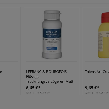
le
LEFRANC & BOURGEOIS
Talens Art Cre
Flüssiger
Trocknungsverzögerer, Matt
8,65 €
9,65 €
0,12 l | 1 l:
72,08 €
0,75 l | 1 l:
12,87 €