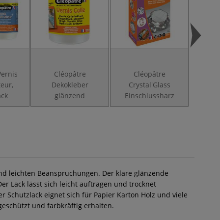
Vernis
Cléopâtre
Cléopâtre
SC
teur,
Dekokleber
Crystal'Glass
AE
ack
glänzend
Einschlussharz
Unive
 und leichten Beanspruchungen. Der klare glänzende
 Lack lässt sich leicht auftragen und trocknet
 Schutzlack eignet sich für Papier Karton Holz und viele
eschützt und farbkräftig erhalten.