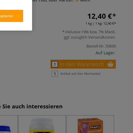
12,40 €
eptieren
1 kg | 1 kg:
12,40 €
inklusive 19% bzw. 7% MwSt,
ggf. zuzüglich
Versandkosten
.
Bestell-Nr.
50830
Auf Lager.
In den Warenkorb
Artikel auf den Merkzettel
 Sie auch interessieren