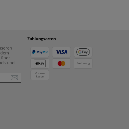
Zahlungsarten
unseren
f dem
 über
ends und
Rechnung
Voraus-
kasse