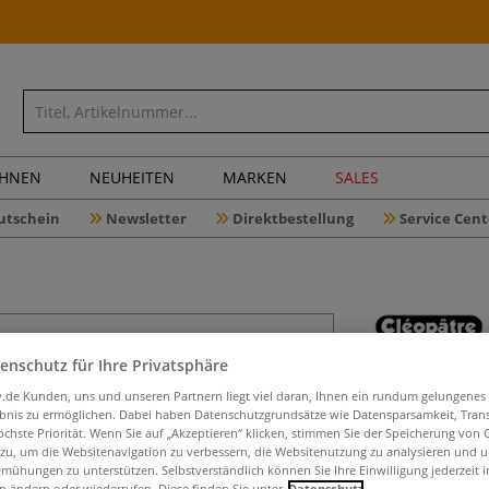
CHNEN
NEUHEITEN
MARKEN
SALES
utschein
Newsletter
Direktbestellung
Service Cent
enschutz für Ihre Privatsphäre
Cléopâtre
iv.de Kunden, uns und unseren Partnern liegt viel daran, Ihnen ein rundum gelungenes
ebnis zu ermöglichen. Dabei haben Datenschutzgrundsätze wie Datensparsamkeit, Tra
öchste Priorität. Wenn Sie auf „Akzeptieren“ klicken, stimmen Sie der Speicherung von 
 zu, um die Websitenavigation zu verbessern, die Websitenutzung zu analysieren und 
Glänzender Schut
mühungen zu unterstützen. Selbstverständlich können Sie Ihre Einwilligung jederzeit 
Bastel- und Kuns
n ändern oder wiederrufen. Diese finden Sie unter
Datenschutz