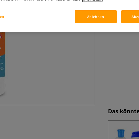
gen
Ablehnen
Akz
Das könnte