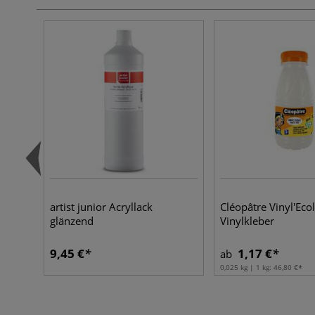
artist junior Acryllack
Cléopâtre Vinyl'Eco
glänzend
Vinylkleber
9,45 €
1,17 €
ab
0,025 kg | 1 kg:
46,80 €