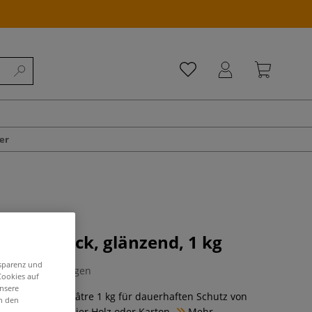
er
 Schutzlack, glänzend, 1 kg
nsparenz und
0 Bewertungen
Cookies auf
unsere
zlack von Cléopâtre 1 kg für dauerhaften Schutz von
in den
twerken auf Papier Holz oder Karton.
Mehr