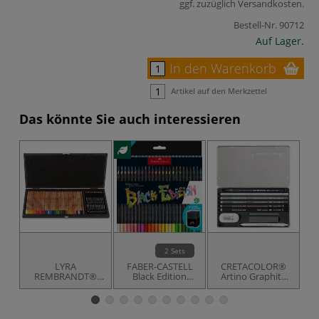
ggf. zuzüglich
Versandkosten
.
Bestell-Nr.
90712
Auf Lager.
In den Warenkorb
Artikel auf den Merkzettel
Das könnte Sie auch interessieren
2 Sets
LYRA
FABER-CASTELL
CRETACOLOR®
REMBRANDT®
Black Edition
Artino Graphite
Kü
„Polycolor und
Buntstifte,
Basis-Zeichenset
Art Design“
Kartonetui +
Holzkoffer, 49er-
Aufsteller Stifte
Set
Halter, Sets