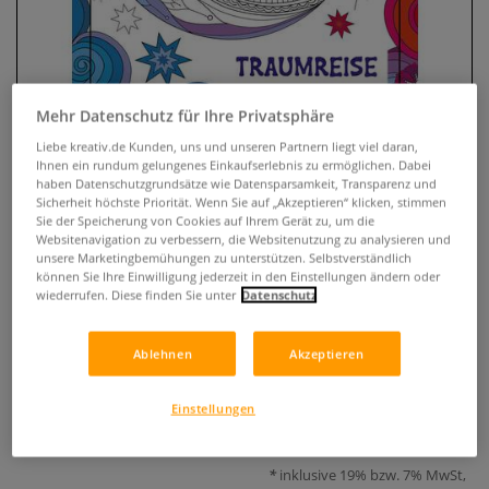
Mehr Datenschutz für Ihre Privatsphäre
Liebe kreativ.de Kunden, uns und unseren Partnern liegt viel daran,
Ihnen ein rundum gelungenes Einkaufserlebnis zu ermöglichen. Dabei
haben Datenschutzgrundsätze wie Datensparsamkeit, Transparenz und
Sicherheit höchste Priorität. Wenn Sie auf „Akzeptieren“ klicken, stimmen
Sie der Speicherung von Cookies auf Ihrem Gerät zu, um die
Websitenavigation zu verbessern, die Websitenutzung zu analysieren und
Colorful Mandala – Traumreise
unsere Marketingbemühungen zu unterstützen. Selbstverständlich
können Sie Ihre Einwilligung jederzeit in den Einstellungen ändern oder
0 Bewertungen
wiederrufen. Diese finden Sie unter
Datenschutz
Ausmalbuch mit 50 fantastischen Mandala-Motiven, ergänzt
Ablehnen
Akzeptieren
durch Farbenlehre, Zitate und Grundlagen zum meditativen
Ausmalen.
Mehr
Einstellungen
8,00 €
inklusive 19% bzw. 7% MwSt,