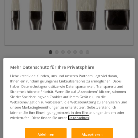
Mehr Datenschutz für Ihre Privatsphäre
DALER-ROWNEY Georgian
Borstenpinsel, Serie 12
Liebe kreativ.de Kunden, uns und unseren Partnern liegt viel daran,
Ihnen ein rundum gelungenes Einkaufserlebnis zu ermöglichen. Dabei
Katzenzunge-lang
haben Datenschutzgrundsätze wie Datensparsamkeit, Transparenz und
Sicherheit höchste Priorität. Wenn Sie auf „Akzeptieren“ klicken, stimmen
Sie der Speicherung von Cookies auf Ihrem Gerät zu, um die
0 Bewertungen
Websitenavigation zu verbessern, die Websitenutzung zu analysieren und
unsere Marketingbemühungen zu unterstützen. Selbstverständlich
DALER-ROWNEY Georgian Borstenpinsel Serie 12,
können Sie Ihre Einwilligung jederzeit in den Einstellungen ändern oder
Katzenzunge. Die sanfte Verjüngung des Filbertpinsel
wiederrufen. Diese finden Sie unter
Datenschutz
(Katzenzungenpinsel) ist ideal für kontrollierte Pinselstriche
mit weichen Kanten. Auch hilfreich bei kräftigen sich
Ablehnen
Akzeptieren
verjüngenden Pinselstrichen.
Mehr