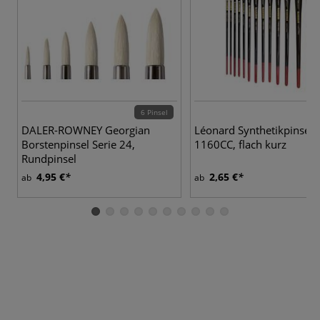
6 Pinsel
13
DALER-ROWNEY Georgian
Léonard Synthetikpinsel S
Borstenpinsel Serie 24,
1160CC, flach kurz
Rundpinsel
4,95 €
2,65 €
ab
ab