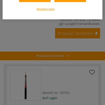
Einstellungen
ab
4,95 €
inklusive 19% bzw. 7% MwSt,
ggf. zuzüglich
Versandkosten
.
Produkt bestellen
Produkt bestellen
Bestell-Nr.
83750
Auf Lager.