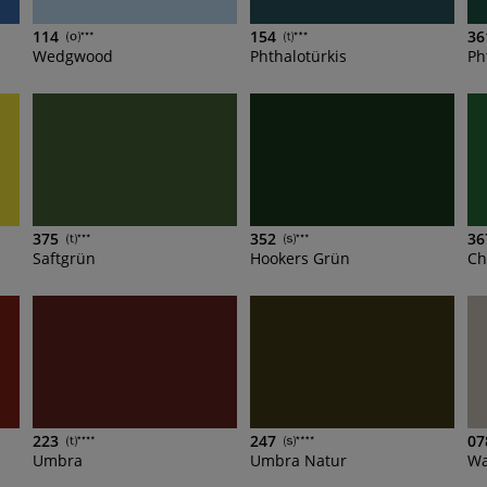
114
154
36
Wedgwood
Phthalotürkis
Ph
375
352
36
Saftgrün
Hookers Grün
Ch
223
247
07
Umbra
Umbra Natur
Wa