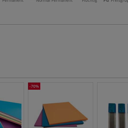
Permanent
Normal Permanent
Flüchtig
PG
Preisgru
-70%