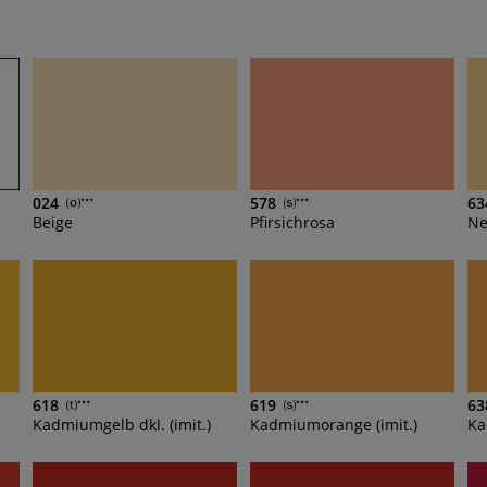
024
578
63
Beige
Pfirsichrosa
Ne
618
619
63
Kadmiumgelb dkl. (imit.)
Kadmiumorange (imit.)
Ka