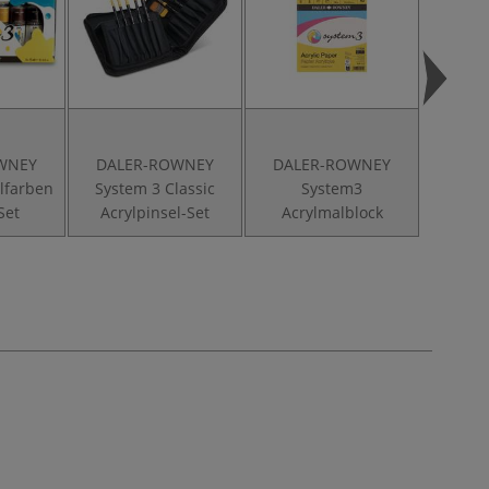
WNEY
DALER-ROWNEY
DALER-ROWNEY
DAL
lfarben
System 3 Classic
System3
Sys
Set
Acrylpinsel-Set
Acrylmalblock
Acryli