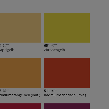
4
651
apelgelb
Zitronengelb
8
511
dmiumorange hell (imit.)
Kadmiumscharlach (imit.)