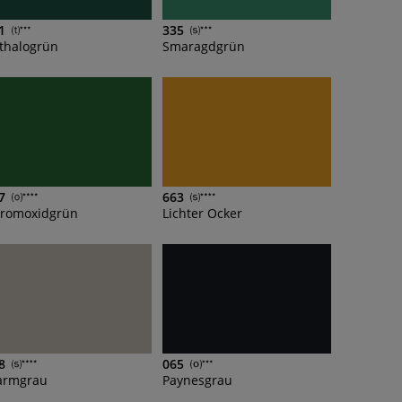
1
335
thalogrün
Smaragdgrün
7
663
romoxidgrün
Lichter Ocker
8
065
rmgrau
Paynesgrau