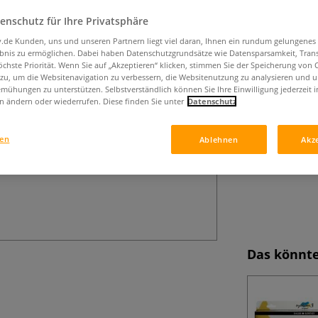
und Freizeitbere
enschutz für Ihre Privatsphäre
erhältlich.
Me
iv.de Kunden, uns und unseren Partnern liegt viel daran, Ihnen ein rundum gelungenes
ebnis zu ermöglichen. Dabei haben Datenschutzgrundsätze wie Datensparsamkeit, Tra
öchste Priorität. Wenn Sie auf „Akzeptieren“ klicken, stimmen Sie der Speicherung von 
 zu, um die Websitenavigation zu verbessern, die Websitenutzung zu analysieren und 
mühungen zu unterstützen. Selbstverständlich können Sie Ihre Einwilligung jederzeit 
n ändern oder wiederrufen. Diese finden Sie unter
Datenschutz
gen
Ablehnen
Akz
Das könnte