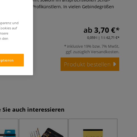
ich als auch bei Profikünstlern. In vielen Gebindegrößen
hr
nsparenz und
ab
3,70 €
Cookies auf
unsere
0,059 l | 1 l:
62,71 €
in den
inklusive 19% bzw. 7% MwSt,
ggf. zuzüglich
Versandkosten
.
eptieren
Produkt bestellen
 Sie auch interessieren