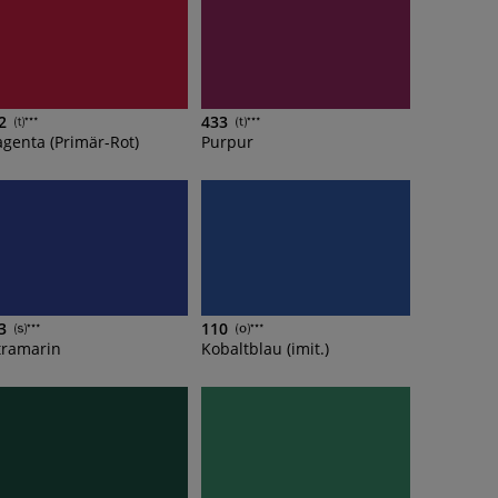
2
433
genta (Primär-Rot)
Purpur
3
110
tramarin
Kobaltblau (imit.)