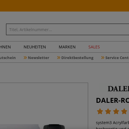
CHNEN
NEUHEITEN
MARKEN
SALES
utschein
Newsletter
Direktbestellung
Service Cent
DALER-RO
system3 Acrylfar
hochwertig und s