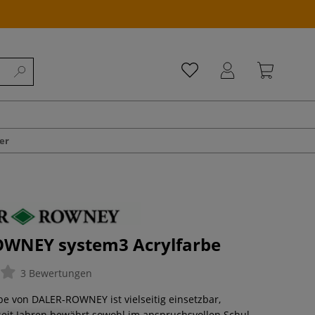
er
WNEY system3 Acrylfarbe
3 Bewertungen
be von DALER-ROWNEY ist vielseitig einsetzbar,
eit Jahren bewährt sowohl im anspruchsvollen Schul-