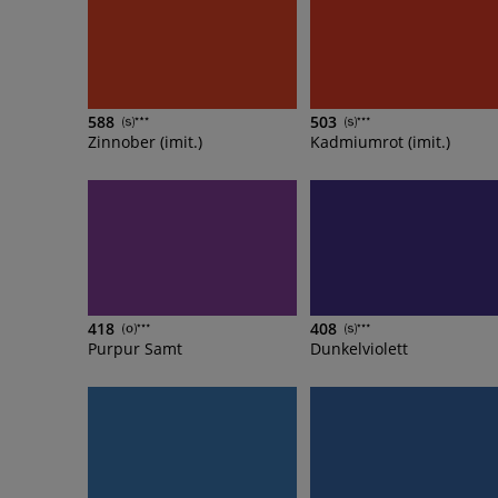
588
503
Zinnober (imit.)
Kadmiumrot (imit.)
418
408
Purpur Samt
Dunkelviolett