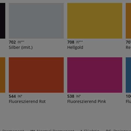
702
708
70
Silber (imit.)
Hellgold
Re
544
538
10
Fluoreszierend Rot
Fluoreszierend Pink
Fl