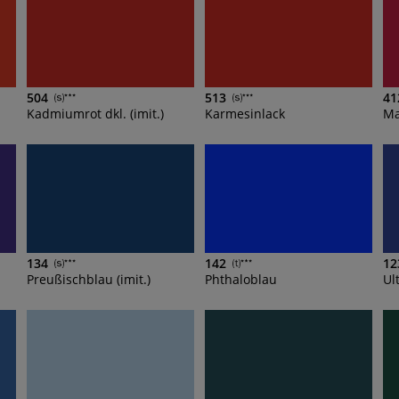
504
513
41
Kadmiumrot dkl. (imit.)
Karmesinlack
Ma
134
142
12
Preußischblau (imit.)
Phthaloblau
Ul