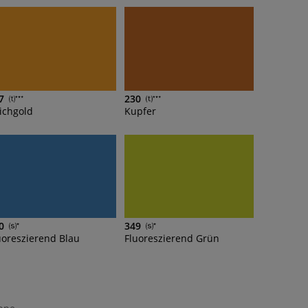
7
230
ichgold
Kupfer
0
349
uoreszierend Blau
Fluoreszierend Grün