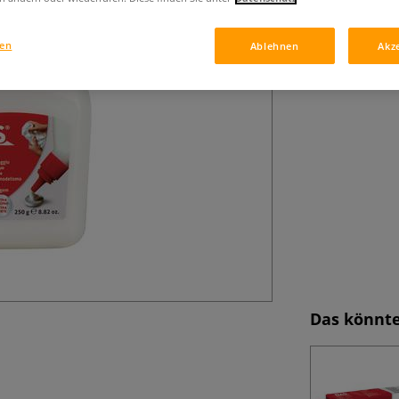
gen
Ablehnen
Akz
Das könnte