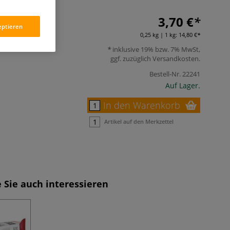
3,70 €
eptieren
0,25 kg | 1 kg:
14,80 €
inklusive 19% bzw. 7% MwSt,
ggf. zuzüglich
Versandkosten
.
Bestell-Nr.
22241
Auf Lager.
In den Warenkorb
Artikel auf den Merkzettel
 Sie auch interessieren