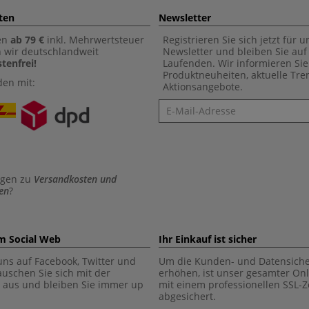
ten
Newsletter
en
ab 79 €
inkl. Mehrwertsteuer
Registrieren Sie sich jetzt für 
n wir deutschlandweit
Newsletter und bleiben Sie au
tenfrei!
Laufenden. Wir informieren Sie
Produktneuheiten, aktuelle Tr
den mit:
Aktionsangebote.
Newsletter
agen zu
Versandkosten und
en
?
im Social Web
Ihr Einkauf ist sicher
uns auf Facebook, Twitter und
Um die Kunden- und Datensiche
tauschen Sie sich mit der
erhöhen, ist unser gesamter On
aus und bleiben Sie immer up
mit einem professionellen SSL-Ze
abgesichert.