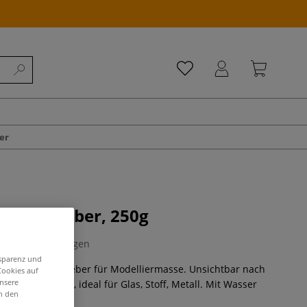
er
ellierkleber, 250g
0 Bewertungen
nsparenz und
asserbasierter Kleber für Modelliermasse. Unsichtbar nach
Cookies auf
unsere
nell trocknend, ideal für Glas, Stoff, Metall. Mit Wasser
in den
ehr