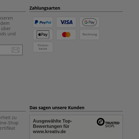
Zahlungsarten
unseren
f dem
 über
ends und
Rechnung
Voraus-
kasse
Das sagen unsere Kunden
rheit zu
Ausgewählte Top-
line-Shop
Bewertungen für
rtifikat
www.kreativ.de