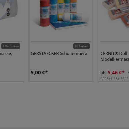
2 Varianten
16 Farben
masse,
GERSTAECKER Schultempera
CERNIT® Doll
Modelliermas
5,00 €
5,46 €
ab
0,50 kg | 1 kg:
10,92