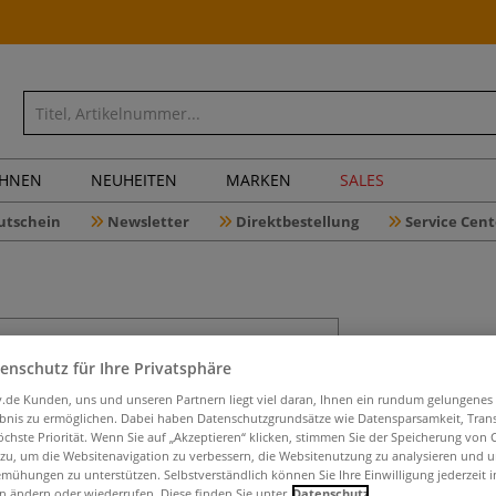
CHNEN
NEUHEITEN
MARKEN
SALES
utschein
Newsletter
Direktbestellung
Service Cent
DAS® Mod
enschutz für Ihre Privatsphäre
iv.de Kunden, uns und unseren Partnern liegt viel daran, Ihnen ein rundum gelungenes
ebnis zu ermöglichen. Dabei haben Datenschutzgrundsätze wie Datensparsamkeit, Tra
Extra starker, w
öchste Priorität. Wenn Sie auf „Akzeptieren“ klicken, stimmen Sie der Speicherung von 
 zu, um die Websitenavigation zu verbessern, die Websitenutzung zu analysieren und 
dem Trocknen, sch
mühungen zu unterstützen. Selbstverständlich können Sie Ihre Einwilligung jederzeit 
verdünnbar.
M
n ändern oder wiederrufen. Diese finden Sie unter
Datenschutz