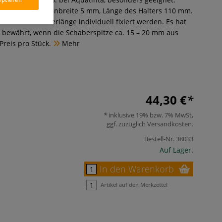
ers 80 mm, Seitenbreite 5 mm, Länge des Halters 110 mm.
kann die Schaberlänge individuell fixiert werden. Es hat
is bewährt, wenn die Schaberspitze ca. 15 – 20 mm aus
Preis pro Stück.
Mehr
44,30 €
inklusive 19% bzw. 7% MwSt,
ggf. zuzüglich
Versandkosten
.
Bestell-Nr.
38033
Auf Lager.
In den Warenkorb
Artikel auf den Merkzettel