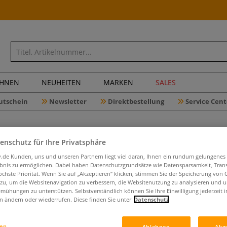
CHNEN
NEUHEITEN
MARKEN
SALES
utschein
Newsletter
Direktbestellung
Service Cent
enschutz für Ihre Privatsphäre
iv.de Kunden, uns und unseren Partnern liegt viel daran, Ihnen ein rundum gelungenes
ebnis zu ermöglichen. Dabei haben Datenschutzgrundsätze wie Datensparsamkeit, Tra
DICK Dre
öchste Priorität. Wenn Sie auf „Akzeptieren“ klicken, stimmen Sie der Speicherung von 
 zu, um die Websitenavigation zu verbessern, die Websitenutzung zu analysieren und 
mühungen zu unterstützen. Selbstverständlich können Sie Ihre Einwilligung jederzeit 
n ändern oder wiederrufen. Diese finden Sie unter
Datenschutz
Doppelendig, im 
dadurch für feine
gen
Ablehnen
Akz