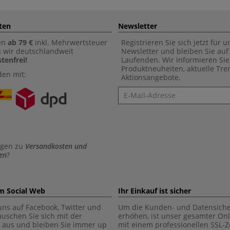
ten
Newsletter
en
ab 79 €
inkl. Mehrwertsteuer
Registrieren Sie sich jetzt für 
n wir deutschlandweit
Newsletter und bleiben Sie au
tenfrei!
Laufenden. Wir informieren Sie
Produktneuheiten, aktuelle Tr
den mit:
Aktionsangebote.
Newsletter
agen zu
Versandkosten und
en
?
im Social Web
Ihr Einkauf ist sicher
uns auf Facebook, Twitter und
Um die Kunden- und Datensiche
tauschen Sie sich mit der
erhöhen, ist unser gesamter On
aus und bleiben Sie immer up
mit einem professionellen SSL-Ze