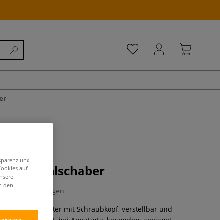
er
nsparenz und
ikant-Hohlschaber
Cookies auf
unsere
in den
0 Bewertungen
vernickelten Halter mit Schraubkopf, verstellbar und
re Arbeiten, z. B. bei Aquatinta, besonders geeignet.
eptieren