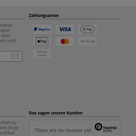
Zahlungsarten
unseren
f dem
 über
ends und
Rechnung
Voraus-
kasse
Das sagen unsere Kunden
rheit zu
line-Shop
There are no reviews yet.
rtifikat