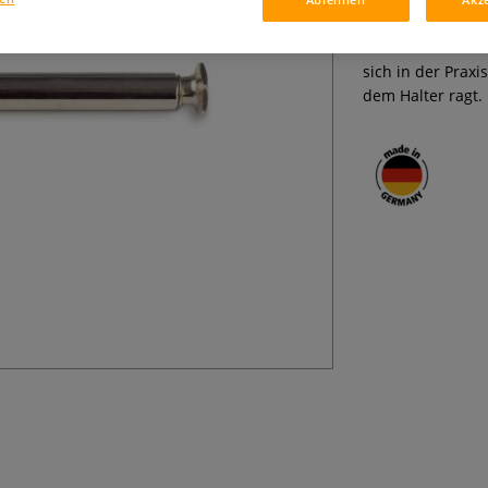
Länge des Schab
Für das Arbeiten 
sich in der Prax
dem Halter ragt. 