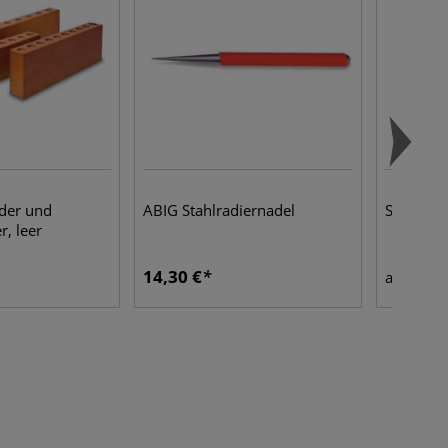
der und
ABIG Stahlradiernadel
SCHLEIFF
, leer
14,30 €
6,95
ab