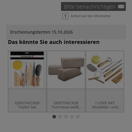
Bitte benachrichtigen
Artikel auf den Merkzettel
Erscheinungstermin 15.10.2026
Das könnte Sie auch interessieren
GERSTAECKER
GERSTAECKER
I LOVE ART
T
Töpfer-Set
Tonmasse weiß -
Modellier- und
fein schamottiert
Töpfer-Set