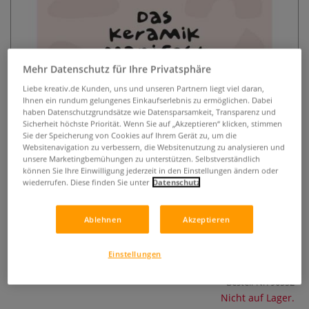
Mehr Datenschutz für Ihre Privatsphäre
Liebe kreativ.de Kunden, uns und unseren Partnern liegt viel daran,
Ihnen ein rundum gelungenes Einkaufserlebnis zu ermöglichen. Dabei
haben Datenschutzgrundsätze wie Datensparsamkeit, Transparenz und
Das Keramik-Manifest
Sicherheit höchste Priorität. Wenn Sie auf „Akzeptieren“ klicken, stimmen
Sie der Speicherung von Cookies auf Ihrem Gerät zu, um die
Websitenavigation zu verbessern, die Websitenutzung zu analysieren und
0 Bewertungen
unsere Marketingbemühungen zu unterstützen. Selbstverständlich
können Sie Ihre Einwilligung jederzeit in den Einstellungen ändern oder
Töpfern zwischen Hype und Haltung – Echte Einblicke in
wiederrufen. Diese finden Sie unter
Datenschutz
Ton, Glasur & Brand
Mehr
Ablehnen
Akzeptieren
29,90 €
inklusive 19% bzw. 7% MwSt,
Einstellungen
ggf. zuzüglich
Versandkosten
.
Bestell-Nr.
90552
Nicht auf Lager.